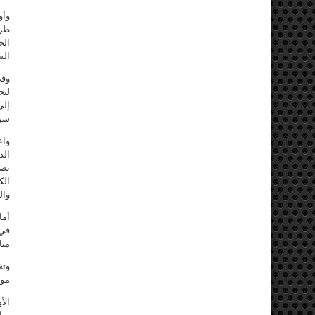
وأو
طرق
الح
الس
وفي
سور
واع
الذ
نصي
الك
وال
أما
في 
مبا
وتخ
موا
الأ