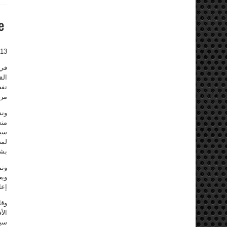
013
في 
الق
نفط
من 
ونش
منش
سيط
لمص
بشر
وتم
ويع
إعا
وقا
الأ
سيط