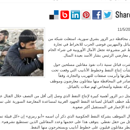
11/5/2
محافظة دير الزور بشرق سورية، استغلت شبكة من
بائل والمهربين فوضى الحرب للانخراط في تجارة
 غير مشروعة تجعل الآمال الأوروبية في شراء الخام
معارضي الرئيس بشار الأسد بعيدة المنال.
رت قبائل سنية ذات نفوذ مقاتلين مسلحين حول
آت إنتاج النفط وخطوط الأنابيب التي وقعت تحت
رتها وأبرمت صفقات للتهريب والتجارة، وفقاً
ادر في المحافظة منها مقاتلون معارضون وموظف
كة نفطية وأشخاص لهم صلات بالقبائل.
ثل دير الزور أهمية كبيرة لإنتاج النفط الذي وصل إلى أقل من النصف خلال القتال ع
قّد خطف القبائل لصناعة النفط الجهود الغربية لمساعدة المعارضة السورية على ت
دة الإعمار في المستقبل أكثر صعوبة.
ل الموظف بشركة النفط الحكومية الذي ذكر أن اسمه «أبو رمزي» إن «كل قبيلة ت
قل من حقل نفطي. يتوقف هذا على حجمها وعدد المقاتلين الذين تستطيع نشرهم». و
ر مقاتلون قبليون على خطوط أنابيب ويستخرجون منها النفط.