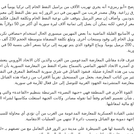
ضح «أبو رمزي» أنه يجري تهريب الآلاف من براميل النفط الخام إلى تركيا يومياً ف
 زراعية. وقال مصدر قريب من المهربين في دير الزور إنه يتم نقل النفط إلى معب
دوديين. وأضاف إن سعر البرميل يتوقف على نوعية النفط الخام وتكلفة النقل، فكلما
عر أرخص، لكنه يمكن أن يصل إلى ثمانية آلاف ليرة سورية أي أكثر من 50 دولاراً بقليل.
 الأسابيع القليلة الماضية بدأ بعض المهربين ميسوري الحال استخدام «مصافي تكر
لتحويل الخام إلى وق
إلى 200 برميل يو
ية.
ترف قادة مقاتلي المعارضة المدعومين من الغرب والذين كان الاتحاد الأوروبي يتعش
ي أصدره الاتحاد الشهر الماضي بالسماح بشراء النفط من المعارضة السورية بأن اح
ب من هذه التجارة ضئيلة. فنفوذ القبائل في شرق سورية المحافظ المغرق في التقليد
ثير من كتائب المعارضة، يجعل من المستحيل تقريباً الاقتراب من زعماء هذه القبائل.
معارضة المتشرذمة الجهود الغربية للتوصل إلى حل فعال للأزمة في سورية.
 القوة الأخرى في المنطقة فهي «جبهة النصرة» المرتبطة بتنظيم «القاعدة» والتي و
شأن تقسيم الغنائم وفقاً لما تقوله مصادر. وكانت الجبهة استغلت مكاسبها لشراء ا
لغ مالية لمقاتليها.
شى القيادة العسكرية للمعارضة المدعومة من الغرب من أن تؤدي أي محاولة للسي
جهة دموية مع القبائل وتسبب دائرة لا تنتهي من العمليات الانتقامية.
ولوية بالنسبة لها هي السيطرة على مدينة دير الزور قبل التعامل مع من تصفهم بـ