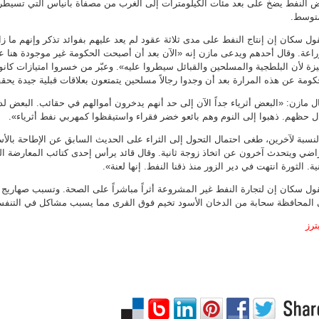
 النفط يضخ على بعد مئات الكيلومترات إلى الغرب من مصفاة بانياس التي تسيطر ع
توسط.
ول سكان إن إنتاج النفط على مدى ثلاثة عقود لم يعد عليهم بفوائد تذكر وإنهم ما 
راعة. وقال أحدهم ويدعى مازن إنه «الآن بعد أن أصبحت الحكومة غير موجودة هنا عاد
زة لأن البلطجية والمسلحين والقبائل سيطروا عليه». وعبّر من خسروا امتيازات كان
كومة عن هذه المرارة بعد أن وجدوا رجالاً مسلحين يتمتعون بعلاقات قبلية جيدة يحقق
ل مازن: «البعض أثرياء جداً الآن إلى حد أنهم يدخرون أموالهم في حقائب. البعض لدي
ل حظهم. ذهبوا إلى النوم وهم بائعو خضر فقراء واستيقظوا كمهربي نفط أثرياء».
لنسبة لآخرين، طغى احتمال التحول إلى الثراء على الحديث السابق عن الإطاحة بالأ
اضي ويتحدث آخرون عن اتخاذ زوجة ثانية. وقال قائد يرأس إحدى كتائب المعارضة ال
نية. الثورة انتهت في دير الزور منذ ذقنا النفط. إنها لعنة».
ول سكان إن لتجارة النفط غير المشروعة أثراً مباشراً على الصحة. وتسبب صهاريج ال
المحافظة سحابة من الدخان الأسود تخيم فوق القرى مما يسبب مشاكل في التنف
ترز