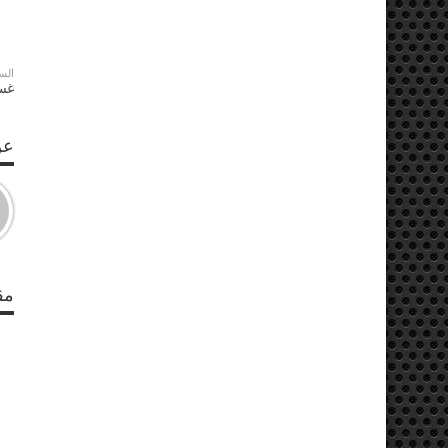
الس
غسا
عن S
مق