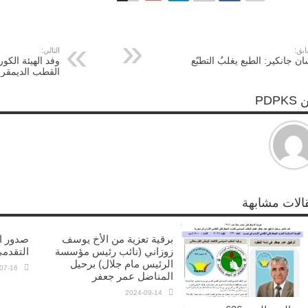
ابق:
التالي:
ن جانكير: الطبع يغلبُ التطبّع
وفد الهيئة الكو
القطب الديمقر
PDPK
الات مشابهة
برقية تعزية من الأخ يوسف
زوزاني (نائب رئيس مؤسسة
التقدم
الرئيس مام جلال) برحيل
07-16
المناضل عمر جعفر
2024-09-14