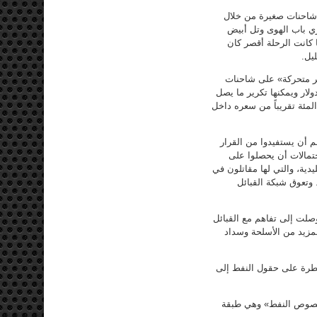
ي شاحنات صغيرة من خلال
ري باب الهوى وتل أبيض
 كانت الرحلة أقصر كان
ير متحركة» على شاحنات
ود ومنتجات أخرى. وتبلغ تكلفة المصفاة متوسطة الحجم 230 ألف دولار ويمكنها تكرير ما يصل
مياً. ويباع الوقود الذي يتم تهريبه إلى تركيا بسعر أعلى بنسبة 50 في المئة تقريباً من سعره داخل
م أن يستفيدوا من القرار
تمالات أن يحصلوا على
ية، والتي لها مقاتلون في
 وتعوق شبكة القبائل
صلت إلى تفاهم مع القبائل
لمزيد من الأسلحة وسداد
طرة على حقول النفط إلى
 «لصوص النفط» وهي طبقة