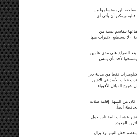
ي يصاحبه. لن يستسلموا من
قبلية ويمكن أن يأتي أي
ناعها بتقاسم نسبة من
 «لا نستطيع الاقتراب منها
 بعد الصراع على مدى عامين
ن يسمحوا لأحد بأن يمس
تة كيلومترات فقط من مدينة دير
قرت قوات الأسد في الأشهر
شيوخ القبائل الأقوياء
ا كان من السهل إقامة صلات
افظة أيضاً.
انتشر عشرات المقاتلين حول
روة الجديدة.
عظم حقل التيم. ولا يزال