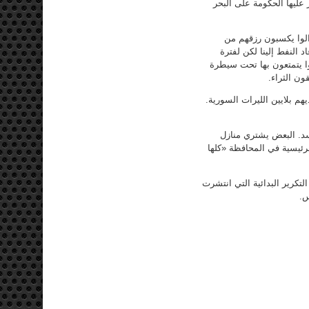
ليها الحكومة على البحر
زالوا يكسبون رزقهم من
 النفط إلينا لكن لفترة
وا يتمتعون بها تحت سيطرة
ون الثراء.
هم بلايين الليرات السورية.
سد. البعض يشتري منازل
رئيسية في المحافظة «كلها
تكرير البدائية التي انتشرت
س.