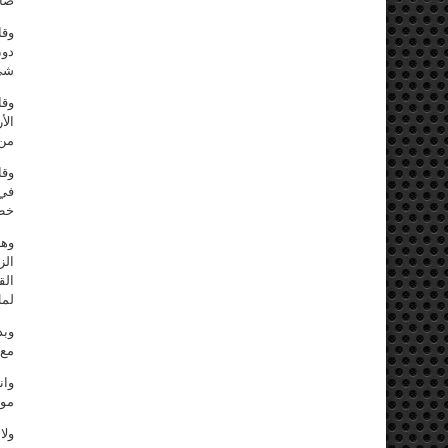
صاع
وقا
دون
شيء
وقا
الأ
من 
وقا
في 
خطو
الز
الق
لمل
وبد
مع 
وان
موا
ولا