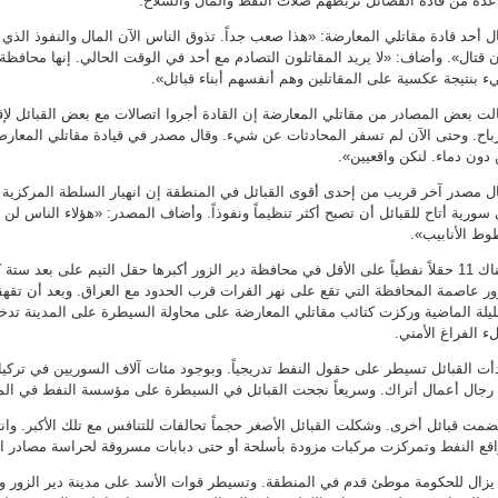
دة من قادة الفصائل تربطهم صلات النفط والمال والسلاح.
ل أحد قادة مقاتلي المعارضة: «هذا صعب جداً. تذوق الناس الآن المال والنفوذ الذ
 قتال». وأضاف: «لا يريد المقاتلون التصادم مع أحد في الوقت الحالي. إنها محافظة 
 بنتيجة عكسية على المقاتلين وهم أنفسهم أبناء قبائل».
لت بعض المصادر من مقاتلي المعارضة إن القادة أجروا اتصالات مع بعض القبائل لإق
رباح. وحتى الآن لم تسفر المحادثات عن شيء. وقال مصدر في قيادة مقاتلي المعارضة:
دون دماء. لنكن واقعيين».
ل مصدر آخر قريب من إحدى أقوى القبائل في المنطقة إن انهيار السلطة المركزية
سورية أتاح للقبائل أن تصبح أكثر تنظيماً ونفوذاً. وأضاف المصدر: «هؤلاء الناس ل
ط الأنابيب».
وهناك 11 حقلاً نفطياً على الأقل في محافظة دير الزور أكبرها حقل التيم على بعد س
ور عاصمة المحافظة التي تقع على نهر الفرات قرب الحدود مع العراق. وبعد أن تقه
ليلة الماضية وركزت كتائب مقاتلي المعارضة على محاولة السيطرة على المدينة تدخل 
ء الفراغ الأمني.
أت القبائل تسيطر على حقول النفط تدريجياً. وبوجود مئات آلاف السوريين في تركي
رجال أعمال أتراك. وسريعاً نجحت القبائل في السيطرة على مؤسسة النفط في المح
ضمت قبائل أخرى. وشكلت القبائل الأصغر حجماً تحالفات للتنافس مع تلك الأكبر. و
قع النفط وتمركزت مركبات مزودة بأسلحة أو حتى دبابات مسروقة لحراسة مصادر الث
 يزال للحكومة موطئ قدم في المنطقة. وتسيطر قوات الأسد على مدينة دير الزور وم