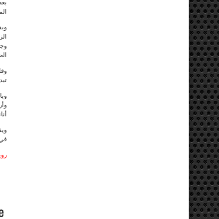
بعض
الم
ويق
الز
وجي
الح
وقا
تبد
وبا
وأر
أنا
ويق
في 
روي