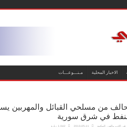
الاخبار المحلية
مـنـــوعـــات
الف من مسلحي القبائل والمهربين يس
لنفط في شرق سورية
في
الادب والفن
,
المكتبة
2013-05-11
1,042 زيارة