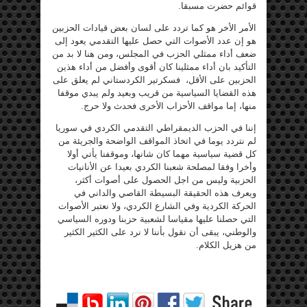
قوائم حضرت مسبقا.
الأمر الأخر هو كما تردد على لسان بعض قيادات الحزبين
هو إن عدد الأصوات التي حصل عليها التقدمي يعود إلى
ضعف أداء ممثلي الحزب في المجلس، ومن هنا لا بد من
التأكيد بان أداء ممثلينا كان أقوى وأفضل من أداء هذين
الحزبين على الأقل، فسكرتير الكردستاني لم يعلق على
هذه القضايا السياسية من قريب وبعيد ولم يبدي موقفا
منها، إما مواقف الأحزاب الأخرى فحدث ولا حرج.
إننا في الحزب الديمقراطي التقدمي الكردي في سوريا
لم نتردد يوما في اتخاذ المواقف الواضحة والجريئة من
كل قضية سياسية مهما كان شانها، وموقفنا يأتي أولا
وأخرا وفقا لمصلحة شعبنا الكردي بعيدا عن الأنانيات
الحزبية وليس من اجل الحصول على أصوات أكثر،
ويعرف هذه الحقيقة البسيطة القاصي والداني في
الحركة الكردية وفي الشارع الكردي، ولا نعتبر الأصوات
التي حصلنا عليها مقياسا لشعبية حزبنا ودوره السياسي
والوطني، يبقى أن نقول بأننا لا نرد على الكثير الكثير
من هزيل الكلام.