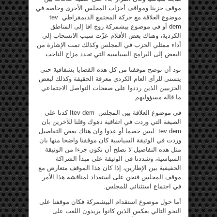
موقف حزبنا ومواقف أحزاب المجلس الأخرى وخاصة في
موضوع العلاقة مع حركة المجتمع الديمقراطي tev
dem أو في موضوع بيشمركة روج افا إلى المناطق
الكردية، وهناك بعض الأقلام عزّت سبب الانسحاب إلى
أداء ممثلي الحزب في المجلس وكذلك تمت الإشارة من
البعض إلى البرامج السياسية التي تحدد مزاج الناخب.
نود أن نوضح موقفنا من كل هذه القضايا بشفافية حتى
يتسنى للرأي العام الكردي معرفة الحقيقة وكذلك لبعض
الحزبيين الذين رددوا على صفحات التواصل الاجتماعي
ما قاله مسؤوليهم.
في موضوع العلاقة بين المجلس tev demا كدنا على
الصيغة التي وردت في اتفاقية دهوك وقلنا للآخرين بان
tev dem ليس خصما أو عدوا وان هناك بعض التفاصيل
وردت في الوثيقة السياسية كان موقفنا واضحا منها بان
مثل هذه التفاصيل لا تصلح أن تكون جزءا من الوثيقة
السياسية، وشددنا في الوثيقة على مبدأ الشراكة
الحقيقية بين الإطارين، إذا كان هذا الموقف متعارض مع
موقف المجلس فنحن على استعداد لمناقشة هذا الأمر
في اجتماع استثنائي للمجلس.
أما حول موضوع استقدام البيشمركة فكان موقفنا على
النحو التالي بعكس الذين كانوا يريدون اللعب على