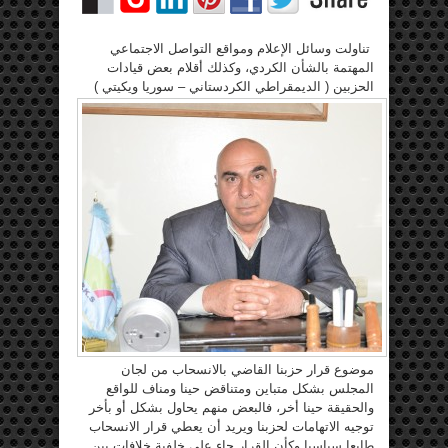
تناولت وسائل الإعلام ومواقع التواصل الاجتماعي
المهتمة بالشأن الكردي، وكذلك أقلام بعض قيادات
الحزبين ( الديمقراطي
الكردستاني – سوريا ويكيتي )
موضوع قرار حزبنا القاضي بالانسحاب من لجان
المجلس بشكل متباين ومتناقض حينا ومناف للواقع
والحقيقة حينا أخر، فالبعض منهم يحاول بشكل أو بأخر
توجيه الاتهامات لحزبنا ويريد أن يعطي قرار الانسحاب
طابعا سياسيا وكأن القرار جاء على خلفية خلافات بين