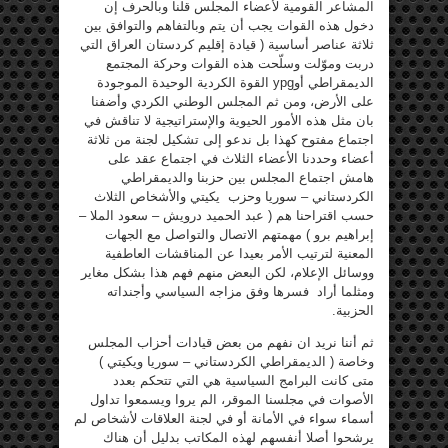
المشاعر القومية لأعضاء المجلس قلنا وبالحرف إن
دخول هذه القوات يجب أن يتم وبالتفاهم والتوافق بين
ثلاثة عناصر أساسية ( قيادة إقليم كردستان العراق التي
دربت وموّلت وسلّحت هذه القوات وحركة المجتمع
الديمقراطي أوypg القوة الكردية الوحيدة الموجودة
على الأرض، ومن ثم المجلس الوطني الكردي وأضفنا
بان مثل هذه الأمور الحيوية والإستراتيجية لا تناقش في
اجتماع مفتوح كهذا بل ندعو إلى تشكيل لجنة من ثلاثة
أعضاء وحددنا الأعضاء الثلاث في اجتماع عقد على
هامش اجتماع المجلس بين حزبنا والديمقراطي
الكردستاني – سوريا وحزب يكيتي والأشخاص الثلاث
حسب اقتراحنا هم ( عبد الحميد درويش – سعود الملا –
إبراهيم برو ) مهمتهم الاتصال والتواصل مع الجهات
المعنية لترتيب الأمر بعيدا عن المناقشات العاطفية
ووسائل الإعلام، لكن البعض منهم فهم هذا بشكل مغاير
ومثلما أراد فسرها وفق مزاجه السياسي وأجنداته
الحزبية.
ثم أننا نريد ان نفهم من بعض قيادات أحزاب المجلس
وخاصة ( الديمقراطي الكردستاني – سوريا ويكيتي )
متى كانت البرامج السياسية هي التي تتحكم بعدد
الأصوات في مجلسنا الموقر، الم يروا ويسمعوا تداول
أسماء سواء في الأمانة أو في لجنة العلاقات لأشخاص لم
يرشحوا أصلا أنفسهم لهذه المكاتب بدليل أن هناك