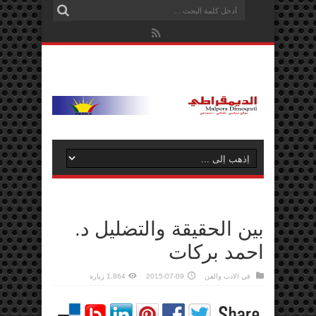
بين الحقيقة والتضليل د.
احمد بركات
في
الادب والفن
2015-07-09
1,864 زيارة