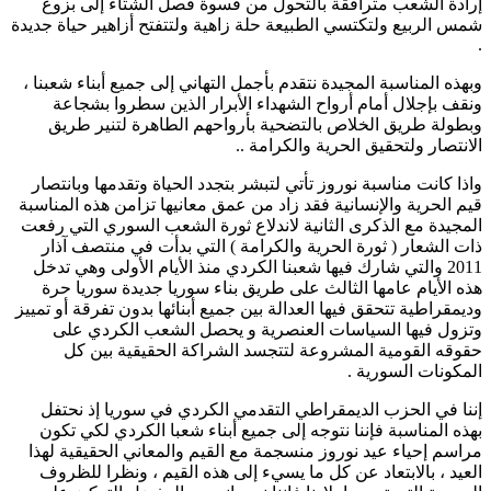
إرادة الشعب مترافقة بالتحول من قسوة فصل الشتاء إلى بزوغ
شمس الربيع ولتكتسي الطبيعة حلة زاهية ولتتفتح أزاهير حياة جديدة
.
وبهذه المناسبة المجيدة نتقدم بأجمل التهاني إلى جميع أبناء شعبنا ،
ونقف بإجلال أمام أرواح الشهداء الأبرار الذين سطروا بشجاعة
وبطولة طريق الخلاص بالتضحية بأرواحهم الطاهرة لتنير طريق
الانتصار ولتحقيق الحرية والكرامة ..
واذا كانت مناسبة نوروز تأتي لتبشر بتجدد الحياة وتقدمها وبانتصار
قيم الحرية والإنسانية فقد زاد من عمق معانيها تزامن هذه المناسبة
المجيدة مع الذكرى الثانية لاندلاع ثورة الشعب السوري التي رفعت
ذات الشعار ( ثورة الحرية والكرامة ) التي بدأت في منتصف آذار
2011 والتي شارك فيها شعبنا الكردي منذ الأيام الأولى وهي تدخل
هذه الأيام عامها الثالث على طريق بناء سوريا جديدة سوريا حرة
وديمقراطية تتحقق فيها العدالة بين جميع أبنائها بدون تفرقة أو تمييز
وتزول فيها السياسات العنصرية و يحصل الشعب الكردي على
حقوقه القومية المشروعة لتتجسد الشراكة الحقيقية بين كل
المكونات السورية .
إننا في الحزب الديمقراطي التقدمي الكردي في سوريا إذ نحتفل
بهذه المناسبة فإننا نتوجه إلى جميع أبناء شعبا الكردي لكي تكون
مراسم إحياء عيد نوروز منسجمة مع القيم والمعاني الحقيقية لهذا
العيد ، بالابتعاد عن كل ما يسيء إلى هذه القيم ، ونظرا للظروف