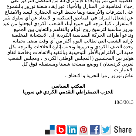
العصيبة التي تمر بها بلادنا فإننا نرى انه من المفضل التركيز على
إحياء المناسبة في المنازل والأحياء عبر إيقاد شعلة نوروز بالشموع
على الشرفات والأرصفة وبما يحفظ الوجه الحضاري للعيد والامتناع
عن إشعال النيران في المناطق السكنية و الابتعاد عن أي سلوك يثير
الاستفزاز ، كما نتوجه الى جميع أبناء الشعب الكردي ليجعلوا من عيد
نوروز مناسبة لترسيخ روح الوئام والتفاهم والتعاون بين الجميع
وندعو أطراف الحركة السياسية الكردية الى الاستجابة المخلصة
لإرادة الشعب التي تطالب اليوم أكثر من أي وقت مضى بحماية
وحدة الصف الكردي وتعزيزها وتجنب إثارة الخلافات والتوجه بكل
جدية إلى الالتزام بالأطر التوحيدية وبالتقيد بالاتفاقات وخاصة اتفاق
هولير بين المجلسين ( المجلس الوطني الكردي ، ومجلس الشعب
لغربي كردستان ) ووضع مصلحة شعبنا ومستقبله فوق كل
الاعتبارات .
عاش نوروز رمزا للحرية و الانعتاق .
المكتب السياسي
للحزب الديمقراطي التقدمي الكردي في سوريا
18/3/3013