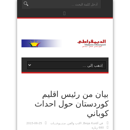
بيان من رئيس اقليم
كوردستان حول احداث
كوباني
في
Beşa Kurdî
,
الادب والفن
,
مـنـــوعـــات
2015-06-25
680 زيارة