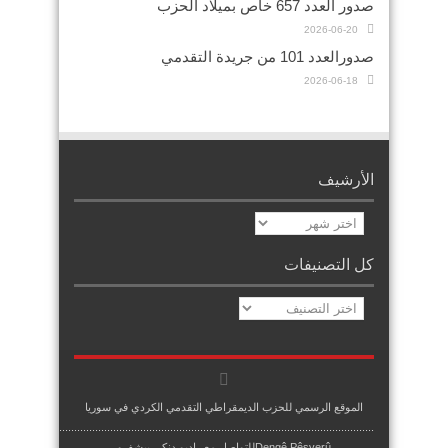
صدور العدد 657 خاص بميلاد الحزب
2026-06-20
صدورالعدد 101 من جريدة التقدمي
2026-06-18
الأرشيف
الأرشيف
كل التصنيفات
كل
التصنيفات
الموقع الرسمي للحزب الديمقراطي التقدمي الكردي في سوريا
.........................................................................................................
Dengê Pêşverûللتواصل مع راديو دنكى بيشفرو