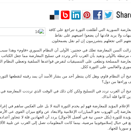
عارضة السورية التي أطلقت الثورة تتراجع على كافة
بهات ولا يريد قادتها أن يضعوا اصبعهم على نقاط
هم التي تجعلهم يتشرزمون إن لم نقل يضمحلون.
زالت ألسن المعارضة تعلك في حجتين: الأولى أن النظام السوري «قاوم» وهذا سبب برو
 مرتبطة بالأولى وتفيد بأن الغرب تأخر وتردد في تسليح المعارضة مما جعل الكتائب
عارضة المسلحة وتطغى على التنسيقيات لتفرض قواعدها السلفية وتعطي النظام الحج
وري والعالمي على الثورة ككل.
ح أن النظام قاوم، وهل كان ينتظر أحد من بشار الأسد أن يمد رقبته لتقطعها الثو
 وراءها من دول؟
ح أن الغرب تردد في التسليح ولكن كان ذلك في الوقت الذي ترددت المعارضة في الت
ين كانوا قلة آنذاك.
 الإعلام المؤيد للمعارضة فهو لم يخدم الثورة البتة لا بل على العكس ساهم في إغراقه
عارضة إلى الهروب نحو المبارزات الإعلامية والابتعاد عن واقع ميزان القوى عى الأرض
ؤيدة للثورة (بكل حسن نية في أفضل الأحوال) يردد أن الجهادين قلة لا تتجاوز أعداده
ع في حبال إسلاموفوبيا مرضية، بينما كانت المعلومات تصل إلى الغرب عن تلبية الآل
 سوريا للجهاد.