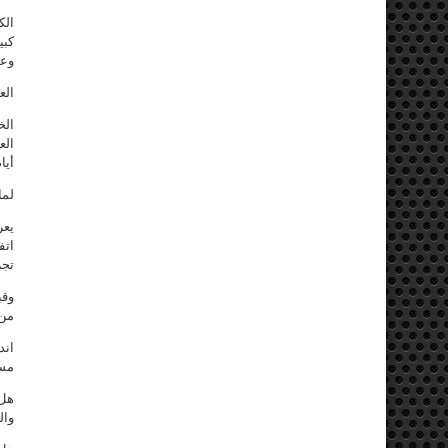
الك
كبي
وعت
الع
الخ
الع
أيا
لما
يعر
اتف
تجر
وقب
من 
اند
مسل
هل 
وال