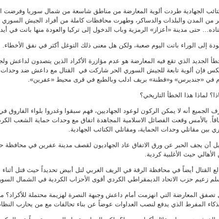
تائب الجهادية طردت ألوية المعارضة من مناطق شاسعة من شمال سوريا وفرضت 
ر من المدن والبلدات والدساكر، وطهرت محافظات كاملة من أفراد الجيش السوري
اده… حتى مدينة «أعزاز» الرمزية وباب الدخول إلى تركيا والعودة منها باتت في أ
ودة إلى الوراء باتت اليوم صعبة، ولكن هل معنى ذلك التوغل أكثر في نفق الأخطاء.
طأ الجديد الذي تقع فيه المعارضة هو عدم مؤازرة الأكراد الذين يتصدون لداعش ولجب
كس فإن ألوية تابعة للجيش السوري الحر شاركت في القتال مع داعش ضد وحدات 
م في «جنديرس» و«قطنة» بريف ادلب وبالطبع في قرى محيط «عفرين».
ذا؟ لماذا هذا الخطأ التاريخي؟
ف الجميع أنه لا يمكن الركون لوعود الجهاديين، فهم سبقوا وغدروا بلواء الفاروق في
اقاً. بالأمس وقعت الفصائل الاسلامية المجاهدة اتفاق مع وحدات حماية الشعب الكردي
ي بين مقاتلي وحدات الحماية، ومقاتلي الكتائب الجهادية.
ل أن يجف الحبر عن ورق الاتفاق عاد الجهاديون لقصف مدينة عفرين في محافظة ح
الأهالي حيث الأغلبية كردية.
لع القتال أيضاً في محافظة الرقة في الريف الغربي لتل أبيض تحديداً حيث قتل أثنا
م زعيم حزب الاتحاد الديمقراطي الكردي أقوى الأحزاب الكردية في الشمال السور
تصفق المعارضة التي انهزمت أمام داعش وجبهة النصرة لهزيمة محتملة للأكراد؟ ما
ذكاء المفرط الذي يدفع لنصب العداوات عوضاً عن بناء تحالفات مع من يحارب النظا