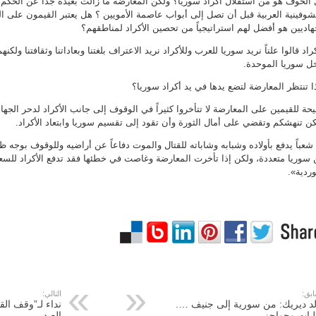
الخوف هو من استقلال أكراد سوريا؟ ولكن المعارضة ما زالت بعيدة جداً عن الحكم 
شوفينية العربية قبل أن تصل إلى أبواب عاصمة الأمويين ؟ هل يعتبر القيمون على ا
هاديين هو أفضل لهم استراتيجياً من تحصين الأكراد لمناطقهم؟
كراد قالوا علناً نريد سوريا للعرب وللأكراد نريد الاعتراف بلغتنا وبعاداتنا وثقافتنا ولكنهم ق
ل سوريا الموحدة.
ا تنتظر المعارضة لتضع يدها في يد أكراد سوريا؟
حة للقيمين على المعارضة لا تتأخروا كثيراً في الوقوف إلى جانب الأكراد لدحر الجهاديي
ن تنهشكم وتقضي على أمال الثورة وأن تقود إلى تقسيم سوريا وابتعاد الأكراد.
شعباً يدفع بأولاده وشبابه وشاباته للقتال والموت دفاعاً عن أراضيه وللوقوف بوجه ظلا
سوريا متعددة، ولكن إذا تأخرت المعارضة وغاصت في خطئها فقد تدفع الأكراد للسع
ردية».
ابق:
التالي:
د ديريك: من سورية إلى جنيف ….
نداء لـ”وقف الق
بات وحواجز
العيد