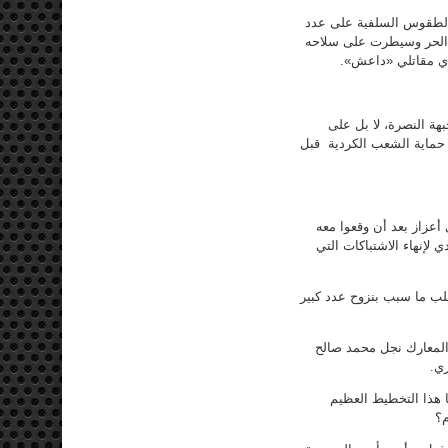
الطقوس السلفية على عدد
 الحر وسيطرت على سلاحه
يدي مقاتلي «داعش».
هة النصرة، لا بل على
حماية الشعب الكردية قبل
 أعزاز بعد أن وقعوا معه
 لإنهاء الاشتباكات التي
لب ما سبب بنزوح عدد كبير
ء المعارك نجل محمد صالح
ي.
 هذا التخطيط العظيم
م؟