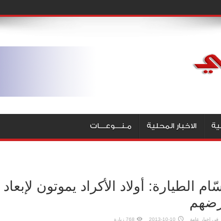
ية
الاخبار المحلية
مـنـــوعـــات
ّام الطيارة: أولاد الأكراد يموتون لإبع
رضهم
في
اخبار عامة
2013-10-10
768 زيارة