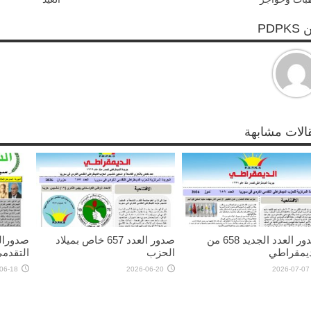
PDPK
الات مشابهة
صدور العدد الجديد 658 من
صدور العدد 657 خاص بميلاد
ديمقراطي
الحزب
التقدم
06-18
2026-06-20
2026-07-07