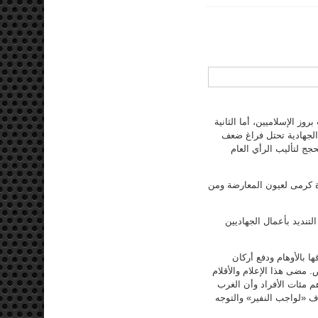
ز الإسلاميين، أما الثانية
 الجهادية تحتل فراغ ضعف
ج لتأليب الرأي العام
رة كرمى لعيون المعارضة ومن
نديد بأعمال الجهاديين
ا بالأوهام ودفع أركان
. مضى هذا الإعلام والأقلام
م مئات الأفراد وأن الغرب
اف «لواجب النفير» والتوجه