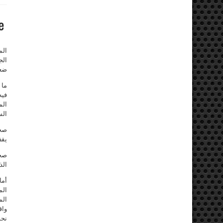
الم
الج
ضعف
ما 
فيه
الم
الس
صحي
يقف
صحي
الذ
أما
الم
الم
واق
نحو