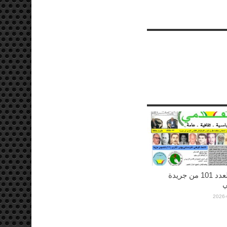
صدورالعدد 101 من جريدة
ي
2026-