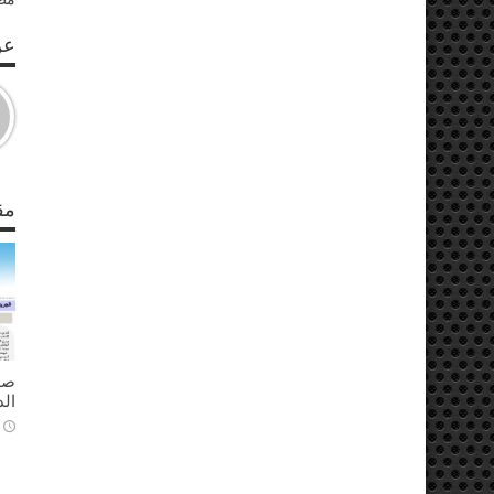
عن S
مق
ال