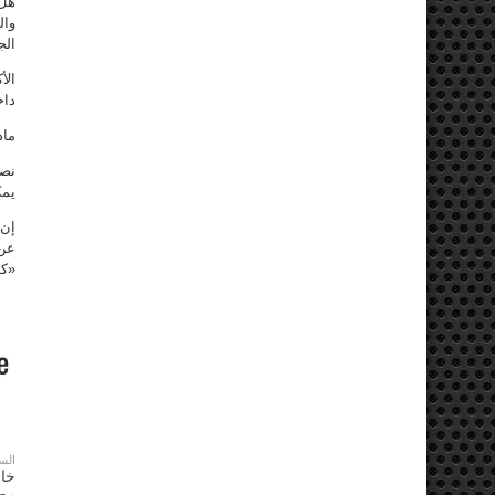
هل 
وال
الج
الأ
داخ
ماذ
نصي
يمك
إن 
عن 
«كو
الس
خال
مط