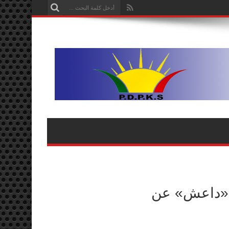
اد «داعش» عن