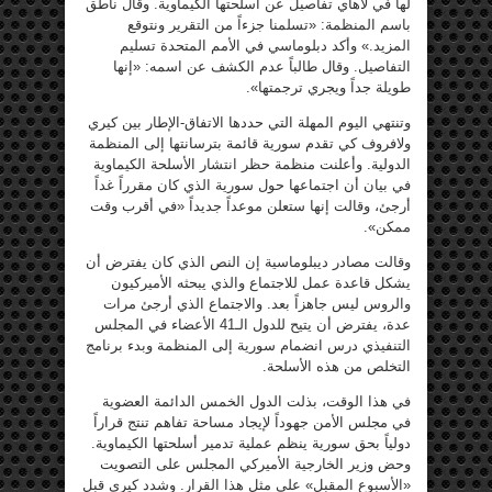
لها في لاهاي تفاصيل عن أسلحتها الكيماوية. وقال ناطق
باسم المنظمة: «تسلمنا جزءاً من التقرير ونتوقع
المزيد.» وأكد دبلوماسي في الأمم المتحدة تسليم
التفاصيل. وقال طالباً عدم الكشف عن اسمه: «إنها
طويلة جداً ويجري ترجمتها».
وتنتهي اليوم المهلة التي حددها الاتفاق-الإطار بين كيري
ولافروف كي تقدم سورية قائمة بترسانتها إلى المنظمة
الدولية. وأعلنت منظمة حظر انتشار الأسلحة الكيماوية
في بيان أن اجتماعها حول سورية الذي كان مقرراً غداً
أرجئ، وقالت إنها ستعلن موعداً جديداً «في أقرب وقت
ممكن».
وقالت مصادر ديبلوماسية إن النص الذي كان يفترض أن
يشكل قاعدة عمل للاجتماع والذي يبحثه الأميركيون
والروس ليس جاهزاً بعد. والاجتماع الذي أرجئ مرات
عدة، يفترض أن يتيح للدول الـ41 الأعضاء في المجلس
التنفيذي درس انضمام سورية إلى المنظمة وبدء برنامج
التخلص من هذه الأسلحة.
في هذا الوقت، بذلت الدول الخمس الدائمة العضوية
في مجلس الأمن جهوداً لإيجاد مساحة تفاهم تنتج قراراً
دولياً بحق سورية ينظم عملية تدمير أسلحتها الكيماوية.
وحض وزير الخارجية الأميركي المجلس على التصويت
«الأسبوع المقبل» على مثل هذا القرار. وشدد كيري قبل