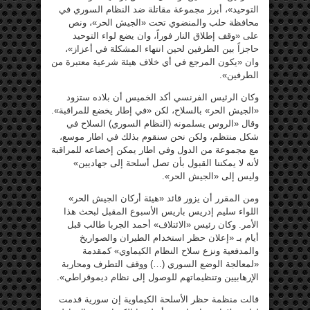
التوحيد»، أبرز مجموعة مقاتلة ضد النظام السوري في
محافظة حلب والمنضوي تحت «الجيش الحر»، ونص
على «وقف إطلاق النار فوراً، وان يضع لواء التوحيد
حاجزاً بين الطرفين لحين انتهاء المشكلة في أعزاز»،
وان «يكون المرجع في أي خلاف هيئة شرعية معتبرة من
الطرفين».
وكان الرئيس الفرنسي أكد الخميس أن بلاده ستزود
«الجيش الحر» بالسلاح، لكن «في إطار يخضع للمراقبة».
وقال «الروس يسلمونه (النظام السوري) السلاح في
شكل منتظم، ولكن نحن سنقوم بذلك في اطار موسع،
مع مجموعة من الدول وفي اطار يمكن إخضاعه للمراقبة
لأنه لا يمكننا القبول بأن تصل أسلحة إلى جهاديين»
وليس إلى «الجيش الحر».
ومن المقرر أن يزور قائد «هيئة أركان الجيش الحر»
اللواء سليم إدريس باريس الأسبوع المقبل لبحث هذا
الأمر. وكان رئيس «الائتلاف» أحمد الجربا طالب قبل
أيام بـ «إعلان حظر استخدام الطيران والصواريخ
والمدفعية ونزع سلاح النظام الكيماوي» كمقدمة
«لمعالجة الوضع السوري (…) ووقف التطرف ومحاربة
الإرهابيين وتنظيماتهم للوصول إلى نظام ديموقراطي».
قالت منظمة حظر الأسلحة الكيماوية إن سورية قدمت