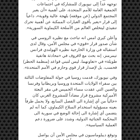
توجهه غداً إلى نيويورك للمشاركة في اجتماعات
الجمعية العامة للأمم المتحدة، على أهمية «أن يعبر
المجتمع الدولي (عن موقفه) بلهجة عالية وقوية»، داعياً
إلى قرار «يعبر بأقوى العبارات الممكنة عن أهمية تحرك
تنفيذي ليتخلص العالم من الأسلحة الكيماوية السورية».
وأعلن كيري امس انه تباحث مع نظيره الروسي في
شأن صدور قرار «قوي» في مجلس الأمن، وقال لدى
استقباله في وزارة الخارجية نظيره الهولندي فرانس
تيمرمنز، إنه بحث مع لافروف في «محادثة هاتفية
طويلة» في «تعاونهما، ليس لتبني قواعد (منظمة الحظر)
فحسب، بل لإصدار قرار قوي وحازم في الأمم المتحدة».
وفي نيويورك، قدمت روسيا في جولة المفاوضات الثالثة
بين سفراء الولايات المتحدة وروسيا وبريطانيا وفرنسا
والصين التي عقدت مساء الخميس في مقر البعثة
الأميركية مشروع قرار مضاداً للمشروع الغربي كان
«خالياً من أي إشارة الى الفصل السابع، ولا يحمل طرفاً
بعينه مسؤولية استخدام السلاح الكيماوي، كما أنه لم
يتضمن أي إشارة الى إحالة الوضع في سورية الى
المحكمة الجنائية الدولية، وشدد على ضرورة دعم
العملية السياسية».
وتوقع ديبلوماسيون في مجلس الأمن أن يواصل