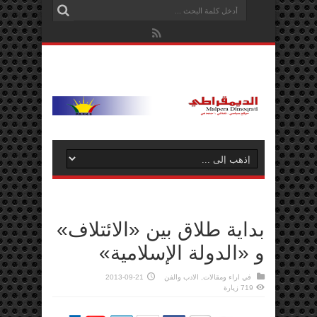
بداية طلاق بين «الائتلاف»
و «الدولة الإسلامية»
في
اراء ومقالات
,
الادب والفن
2013-09-21
719 زيارة