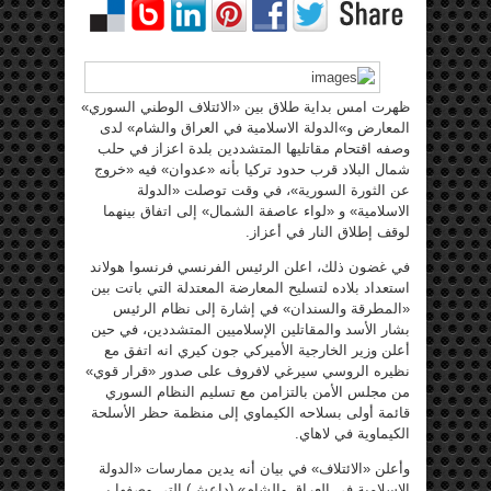
ظهرت امس بداية طلاق بين «الائتلاف الوطني السوري»
المعارض و»الدولة الاسلامية في العراق والشام» لدى
وصفه اقتحام مقاتليها المتشددين بلدة اعزاز في حلب
شمال البلاد قرب حدود تركيا بأنه «عدوان» فيه «خروج
عن الثورة السورية»، في وقت توصلت «الدولة
الاسلامية» و «لواء عاصفة الشمال» إلى اتفاق بينهما
لوقف إطلاق النار في أعزاز.
في غضون ذلك، اعلن الرئيس الفرنسي فرنسوا هولاند
استعداد بلاده لتسليح المعارضة المعتدلة التي باتت بين
«المطرقة والسندان» في إشارة إلى نظام الرئيس
بشار الأسد والمقاتلين الإسلاميين المتشددين، في حين
أعلن وزير الخارجية الأميركي جون كيري انه اتفق مع
نظيره الروسي سيرغي لافروف على صدور «قرار قوي»
من مجلس الأمن بالتزامن مع تسليم النظام السوري
قائمة أولى بسلاحه الكيماوي إلى منظمة حظر الأسلحة
الكيماوية في لاهاي.
وأعلن «الائتلاف» في بيان أنه يدين ممارسات «الدولة
الإسلامية في العراق والشام» (داعش) التي وصفها بـ