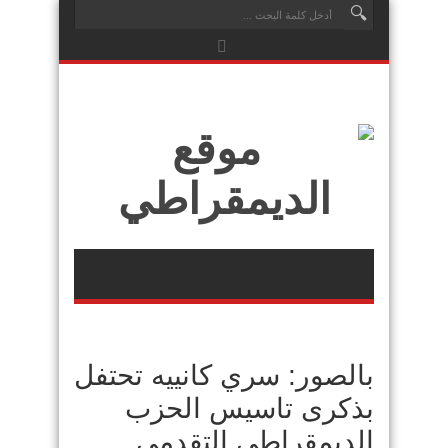
بالصور: سري كانييه تحتفل
بذكرى تاسيس الحزب
الديمقراطي التقدمي