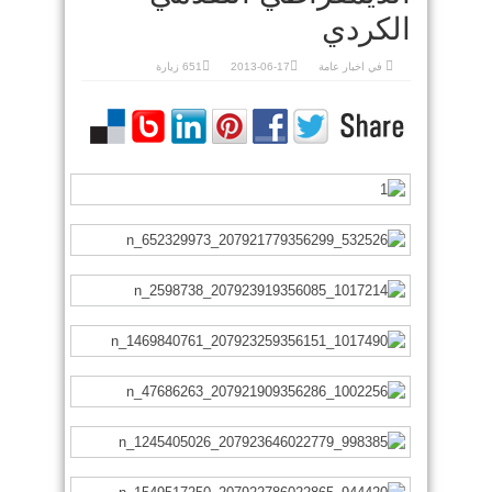
الكردي
في
اخبار عامة
2013-06-17
651 زيارة