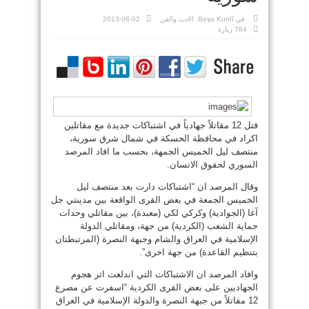
في
Beşa Kurdî
,
الادب والفن
2013-08-02
784 زيارة
قتل 12 مقاتلاً جهادياً في اشتباكات جديدة مع مقاتلين
اكراد في محافظة الحسكة في شمال شرق سورية،
منتصف ليل الخميس الجمهة، بحسب ما افاد المرصد
السوري لحقوق الانسان.
وقال المرصد ان “اشتباكات دارت بعد منتصف ليل
الخميس الجمعة في بعض القرى الواقعة بين مدينتي جل
آغا (الجوادية) وكركي لكي (معبدة)، بين مقاتلي وحدات
حماية الشعب (الكردية) من جهة، ومقاتلي الدولة
الإسلامية في العراق والشام وجبهة النصرة (المرتبطتان
بتنظيم القاعدة) من جهة اخرى”.
وافاد المرصد ان الاشتباكات التي اندلعت اثر هجوم
الجهاديين على بعض القرى الكردية “اسفرت عن مصرع
12 مقاتلاً من جبهة النصرة والدولة الإسلامية في العراق