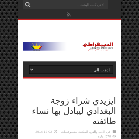
ايزيدي شراء زوجة
البغدادي ليبادل بها نساء
طائفته
في
الادب والفن
,
المكتبة
,
مـنـــوعـــات
2014-12-02
570 زيارة