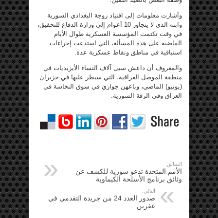
وأشارت معلومات إلى اقتياد زوجة البغدادي السورية
وابنه الذي لا يتجاوز 10 أعوام إلى وزارة الدفاع للتحقيق،
في وقت تكتمت المؤسسة العسكرية طوال الأيام
الماضية على هذه المسألة، التي استدعت إجراءات
استباقية في مناطق ونقاط عسكرية عدة.
والمعروف أن داعش سبى آلاف النساء الأيزيديات في
منطقة الموصل العراقية، التي سيطر عليها في حزيران
(يونيو) الماضي، وباعهن جواريَ في سوق النخاسة في
العراق وفي الرقة السورية.
السابق:
الأمم المتحدة تدعو سورية للكشف عن
وثائق برنامج الأسلحة الكيماوية
التالي:
صدور العدد 24 من جريدة التقدمي في
عفرين