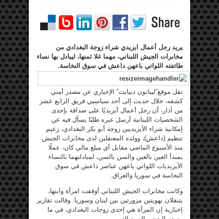
يريد رجل أعمال ايزيدي شراء زوجة البغدادي من
مخابرات الجيش اللبناني، مهما غلا ثمنها، ليبادل بها نساء
طائفته اللواتي باعهن داعش في سوق النخاسة.
نقل موقع”ليبانون ديبايت” الإخباري عن مصدر أمني
كشفه، خلال حديث إلى أحد سياسيي فريق الرابع عشر
من آذار، أن رجل أعمال أيزيديًا على صداقة بإحدى
الشخصيات اللبنانية أرسل عبره طلبًا يسأل فيه عن
إمكانية شراء الأيزيديين زوجة أبو بكر البغدادي، زعيم
تنظيم (داعش)، وولده المعتقلين لدى مخابرات الجيش
منذ الأسبوع الماضي مقابل أي مبلغ مالي كان، عملًا
بمبدأ العين بالعين والسن بالسن، لمبادلتهما بالنساء
الأيزيديات اللواتي باعهن عناصر داعش في سوق
النخاسة في سوريا والعراق.
وكانت مخابرات الجيش اللبناني أوقفت امرأة وابنها،
يتنقلان بهويتين مزورتين بين لبنان وسوريا. وقالت تقارير
إخبارية إن المرأة هي إحدى زوجات البغدادي، في ما
وصفه البعض بالصيد الثمين.