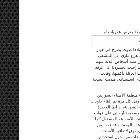
يهدد بفرض عقوبات أو
لاها صوت يصرخ في جهاز
ة. هرع تناري إلى المشفى
ن ستة أشخاص، ثلاثة منهم
م (حيث يختبئون) إلى غرفة
 العائلة بأكملها. وقالت
لدى استنشاقه، فيذيب أنسجة
ب منظمة الأطباء السوريين
وفي كل مرة تم إلقاء حاويات
السورية، إذ إنها الوحيدة
لإسلامية أو حتى على قوات
ار الأسد هو المسؤول كما
ظم هذه الهجمات قد تمت من
 خرق لاتفاقية الأسلحة
لذي رسمه أوباما ذات مرة حول استخدام