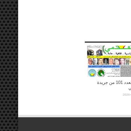
صدورالعدد 101 من جريدة
ي
2026-