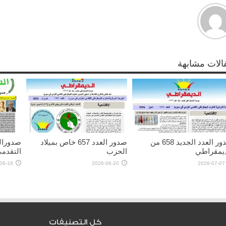
الات مشابهة
صدور العدد الجديد 658 من
صدور العدد 657 خاص بميلاد
ديمقراطي
الحزب
التقدم
06-18
2026-06-20
2026-07-07
كل التصنيفات