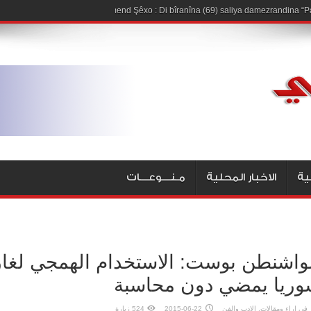
Hişmend Şêxo : Di bîranîna (69) saliya damezrandina “Pa
ية
الاخبار المحلية
مـنـــوعـــات
واشنطن بوست: الاستخدام الهمجي لغاز
وريا يمضي دون محاسبة
في
اراء ومقالات
,
الادب والفن
2015-06-22
524 زيارة