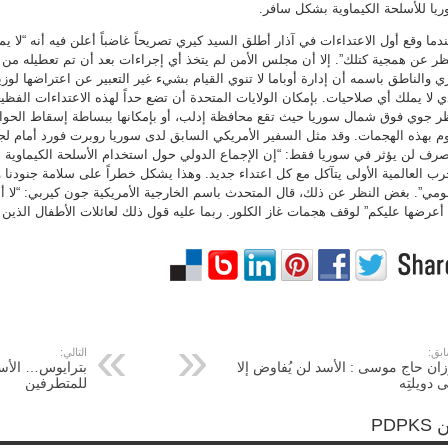
يا للأسلحة الكيماوية بشكل سافر.
دما وقع أول الاعتداءات في آذار أطلق السيد كيري تصريحاً غاضباً أعلن فيه أنه “لا
ظر عن همجية كتلك”. إلا أن مجلس الأمن لم يتخذ أي إجراءات بعد أن تم تعطيله من 
ي والناطق باسمه أن إدارة أوباما لا تنوي القيام بشيء غير التعبير عن اعتراضها لوزي
ي لا يملك أي صلاحيات. بإمكان الولايات المتحدة أن تضع حداً لهذه الاعتداءات الفظ
 جوي فوق شمال سوريا حيث تقع محافظة إدلب، أو بإمكانها ببساطة إسقاط الحواما
م بهذه الهجمات. وقد مثل السفير الأمريكي السابق لدى سوريا روبرت فورد أمام لجن
صرف لن يؤثر في سوريا فقط: “إن الإجماع الدولي حول استخدام الأسلحة الكيماوية ب
رب العالمية الأولى يتآكل مع كل اعتداء جديد. وهذا يشكل خطراً على سلامة جنودنا وعل
ومي”. بغض النظر عن ذلك، قال المتحدث باسم الخارجية الأمريكية جون كيربي: “لا أ
أعرضها عليكم” لوقف هجمات غاز الكلور. ربما عليه قول ذلك لعائلات الأطفال الذين 
ابق:
التالي:
ان حاج موسى : الأسد لن يُفاوض إلا
بترايوس… الأسد
 دويلتِه
للمتطرفين
PDPK