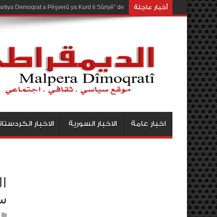
أخبار عاجلة
rtiya Demoqrat a Pêşverû ya Kurd li Sûriyê” de
اخبار عامة
الاخبار السورية
الاخبار الكردستان
ال
س