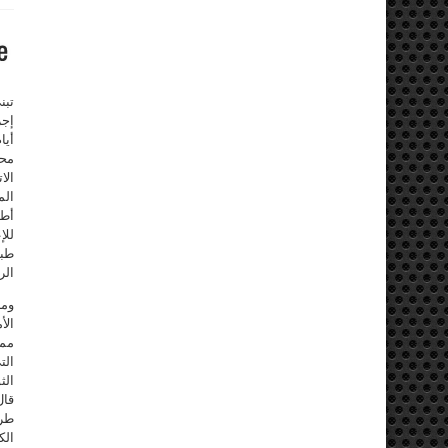
تبن
إجر
أيا
محا
الا
الم
أطف
للإ
طبي
الر
الأ
ممل
الت
الث
قال
طرف