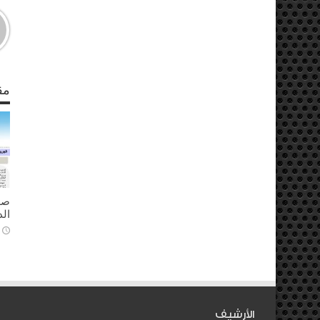
مق
ال
الأرشيف