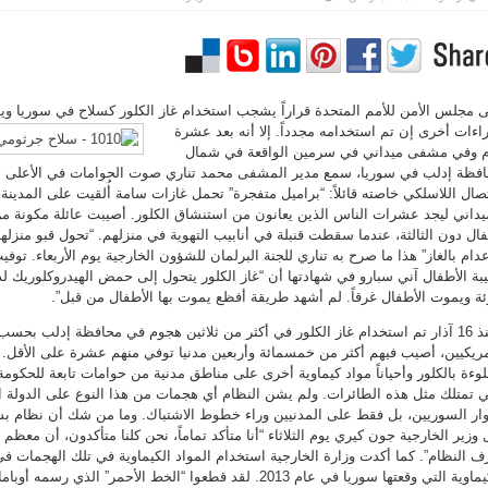
ى مجلس الأمن للأمم المتحدة قراراً يشجب استخدام غاز الكلور كسلاح في سوريا و
اءات أخرى إن
تم استخدامه مجدداً. إلا أنه بعد عشرة
م وفي مشفى ميداني في سرمين الواقعة في شمال
فظة إدلب في سوريا، سمع مدير المشفى محمد تناري صوت الحوامات في الأعلى ت
تصال اللاسلكي خاصته قائلاً: “براميل متفجرة” تحمل غازات سامة أُلقيت على المدين
يداني ليجد عشرات الناس الذين يعانون من استنشاق الكلور. أصيبت عائلة مكونة م
ال دون الثالثة، عندما سقطت قنبلة في أنابيب التهوية في منزلهم. “تحول قبو منزله
عدام بالغاز” هذا ما صرح به تناري للجنة البرلمان للشؤون الخارجية يوم الأربعاء. توفيت
بة الأطفال آني سبارو في شهادتها أن “غاز الكلور يتحول إلى حمض الهيدروكلوريك 
ئة ويموت الأطفال غرقاً. لم أشهد طريقة أفظع يموت بها الأطفال من قبل”.
ومنذ 16 آذار تم استخدام غاز الكلور في أكثر من ثلاثين هجوم في محافظة إدلب بحس
مريكيين، أصيب فيهم أكثر من خمسمائة وأربعين مدنيا توفي منهم عشرة على الأقل. 
وءة بالكلور وأحياناً مواد كيماوية أخرى على مناطق مدنية من حوامات تابعة للحكومة 
ي تمتلك مثل هذه الطائرات. ولم يشن النظام أي هجمات من هذا النوع على الدولة ا
وار السوريين، بل فقط على المدنيين وراء خطوط الاشتباك. وما من شك أن نظام بش
 وزير الخارجية جون كيري يوم الثلاثاء “أنا متأكد تماماً، نحن كلنا متأكدون، أن مع
 النظام”. كما أكدت وزارة الخارجية استخدام المواد الكيماوية في تلك الهجمات في
الكيماوية التي وقعتها سوريا في عام 2013. لقد قطعوا “الخط الأحمر” ا