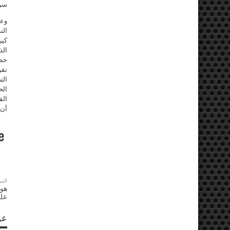
سور
وعن
الن
كير
الذ
حظر
تقو
الت
الح
الق
أن 
الس
هوز
على
عن S