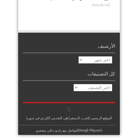
2026-06-18
الأرشيف
الأرشيف
كل التصنيفات
كل
التصنيفات
الموقع الرسمي للحزب الديمقراطي التقدمي الكردي في سوريا
.........................................................................................................
Dengê Pêşverûللتواصل مع راديو دنكى بيشفرو