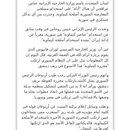
لسان المتحدث باسم وزارة الخارجية الإيرانية عباس
عراقجي أن هناك “أدلة” على استخدام مسلحي
المعارضة السورية أسلحة كيماوية، وحذرت من أي تدخّل
عسكري في سورية.
وتحدث الرئيس الإيراني حسن روحاني في وقت سابق
عن استخدام “عناصر كيماوية” في سورية، معرباً عن
إدانة إيران “بشدة استخدام أسلحة كيماوية”.
غير أن وزير الخارجية الفرنسي لوران فابيوس الذي
يقوم بزيارة لرام الله في الضفة الغربية، قال اليوم إن
كل المعلومات تدل على ان النظام السوري ارتكب
“مجزرة كيماوية” هذا الاسبوع في ريف دمشق.
واتهم رئيس الوزراء التركي رجب طيب أردوغان الرئيس
السوري بشار الأسد،بارتكاب مجزرة الغوطة بريف
دمشق، ورأى انه لا بد من السعي لتشكيل منظمة بديلة
عن الأمم المتحدة بعد فشلها في اتخاذ خطوات تجاه ما
وصفها بالاعتداءات التي ترتكب في مصر وسوريا.
ونقلت وسائل إعلام تركية السبت عن أردوغان قوله في
كلمة أمام مؤيديه في بلدته ريز “أستغرب ممن يتساءلون
عمن ارتكب المجزرة السورية الأخيرة باستخدام الأسلحة
الكيماوية، فالديكتاتور القاتل الأسد هو الذي ارتكبها
كغيرها من المجازر”.