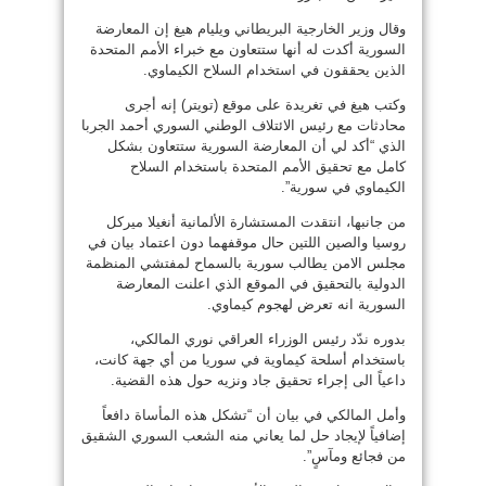
وقال وزير الخارجية البريطاني ويليام هيغ إن المعارضة
السورية أكدت له أنها ستتعاون مع خبراء الأمم المتحدة
الذين يحققون في استخدام السلاح الكيماوي.
وكتب هيغ في تغريدة على موقع (تويتر) إنه أجرى
محادثات مع رئيس الائتلاف الوطني السوري أحمد الجربا
الذي “أكد لي أن المعارضة السورية ستتعاون بشكل
كامل مع تحقيق الأمم المتحدة باستخدام السلاح
الكيماوي في سورية”.
من جانبها، انتقدت المستشارة الألمانية أنغيلا ميركل
روسيا والصين اللتين حال موقفهما دون اعتماد بيان في
مجلس الامن يطالب سورية بالسماح لمفتشي المنظمة
الدولية بالتحقيق في الموقع الذي اعلنت المعارضة
السورية انه تعرض لهجوم كيماوي.
بدوره ندّد رئيس الوزراء العراقي نوري المالكي،
باستخدام أسلحة كيماوية في سوريا من أي جهة كانت،
داعياً الى إجراء تحقيق جاد ونزيه حول هذه القضية.
وأمل المالكي في بيان أن “تشكل هذه المأساة دافعاً
إضافياً لإيجاد حل لما يعاني منه الشعب السوري الشقيق
من فجائع ومآسٍ”.