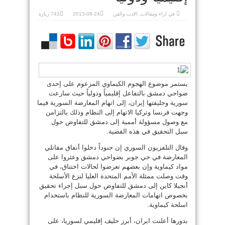
في
اراء ومقالات
,
الادب والفن
2013-08-24
743 زيارة
يستمر موضوع الهجوم الكيماوي المزعوم على إحدى
ضواحي دمشق بالتفاعل إقليمياً ودولياً حيث سارعت
سورية وحليفتها إيران، إلى اتهام المعارضة السورية فيما
وجهت فرنسا وتركيا الاتهام إلى النظام وذلك بالتزامن
مع وصول مسؤولة أممية إلى دمشق للتفاوض حول
سبل التحقيق في هذه القضية.
وقال التلفزيون السوري إن جنوداً دخلوا أنفاق مقاتلي
المعارضة في حي جوبر بضواحي دمشق وعثروا على
مواد كيماوية وإن بعضهم تعرضوا لحالات اختناق، في
وقت وصلت ممثلة الأمم المتحدة العليا لنزع الأسلحة
أنجيلا كاين إلى دمشق للتفاوض حول سبل إجراء تحقيق
بخصوص اتهامات المعارضة السورية للنظام باستخدام
اسلحة كيماوية.
بدورها أعلنت ايران، أبرز حليف إقليمي لسوريا، على