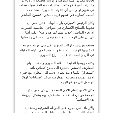
وقالت مصادر أمنية أميركية وأوروبية الجمعة إن وكالات
مخابرات أميركية ووكالات مخابرات متحالفة معها توصلت
في تقييم اولي إلى أن القوات السورية استخدمت
أسلحة كيماوية في هجوم قرب دمشق الأسبوع الماضي.
وكان الرئيس الأميركي باراك أوباما اعتبر أمس إن
هجوما بالسلاح الكيماوي في ضواحي العاصمة السورية
الأربعاء الماضي “حدث مهم كما هو واضح”، لكنه أشار
الى أن على الولايات المتحدة توخي الحذر في رد فعلها.
وسيجتمع رؤساء اركان الجيوش في دول غربية وعربية
عدة بينها الولايات المتحدة والسعودية في الايام المقبلة
في الاردن لبحث تداعيات النزاع السوري.
وكانت روسيا الحليفة للنظام السوري وصفت اتهام
المعارضة لدمشق باللجوء الى سلاح كيمائي بانه
“استفزاز”، لكنها دعت نظام الاسد الى التعاون مع خبراء
الامم المتحدة مطالبة المعارضة بتوفير “ضمانات” لهؤلاء
للوصول الى مواقع الهجمات.
وكان الامين العام للامم المتحدة بان كي مون حذر
الجمعة من ان استخدام اسلحة كيماوية يشكل “جريمة
ضد الانسانية”.
والأربعاء، شن هجوم على الغوطة الشرقية ومعضمية
الشام اللتين يسيطر عليهما مقاتلو المعارضة في ريف