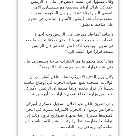
وقال مسؤول في البيت الأبيض في بيان إن الرئيس
الأميركي باراك أوباما سيجتمع مع مستشاري الأمن
القومي اليوم لمناقشة تقارير بأن الحكومة السورية
استخدمت أسلحة كيماوية الأسبوع الماضي في هجوم
على ضاحية بدمشق.
وأضاف “كما قلنا من قبل فان الرئيس وجه أجهزة
المخابرات لجمع حقائق وأدلة حتى يمكننا تحديد ما حدث
في سوريا. وبمجرد تأكدنا من الحقائق فان الرئيس
سيتخذ قراراً حول كيفية الرد.”
وقال “لدينا مجموعة من الخيارات متاحة وسنتصرف بتأن
حتى نتخذ قرارات تتسق مع مصالحنا القومية.”
وكان وزير الدفاع الأميركي تشاك هاغل أشار إلى أن
الولايات المتحدة تضع القوات البحرية في أوضاع مناسبة
تحسباً لأي قرار يتخذه أوباما مضيفا أن الرئيس الأميركي
طلب من وزارة الدفاع تقديم خيارات بشأن سورية.
وأتى تصريح هاغل بعيد إعلان مسؤول عسكري أميركي
لـ”فرانس برس” أن البحرية الاميركية نشرت في البحر
المتوسط مدمرة رابعة مجهزة بصواريخ كروز، وذلك إثر
اتهامات المعارضة لنظام الرئيس بشار الاسد باستخدام
اسلحة كيماوية في ريف العاصمة.