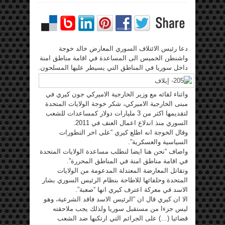
دعا رئيس الائتلاف السوري المعارض خالد خوجة
واشنطن الخميس الى المساعدة في اقامة مناطق امنة
داخل سوريا في
المناطق التي يسيطر عليها المسلحون.
واثناء لقائه مع وزير الخارجية الاميركي جون كيري في
مبنى الخارجية الاميركي، شكر خوجة الولايات المتحدة
لتقديمها اكثر من 3 مليارات دولار كمساعدات للشعب
السوري منذ اندلاع اعمال العنف في 2011.
وقال الخوجة انه اطلع كيري “على اخر التطورات
السياسية والعسكرية”.
واضاف “نحن هنا ايضا لنطلب مساعدة الولايات المتحدة
في اقامة مناطق امنة في المناطق المحررة”.
وتقاتل المعارضة المعتدلة المدعومة من الولايات
المتحدة وحلفائها للاطاحة بنظام الرئيس السوري بشار
الاسد في معركة اعترف كيري انها “صعبة”.
الا ان كيري قال ان “الرئيس الاسد فاقد الشرعية، وهو
ليس جزءا من مستقبل سوريا ولذلك يجب ملاحقته
قضائيا (…) على الجرائم التي ارتكبها ضد الشعب