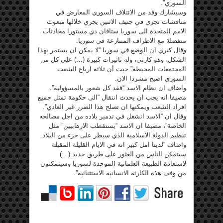
السوري”.
وسيشارك وفد من الائتلاف السوري المعارض في
مناقشات تجري في جنيف الاثنين يجري خلالها مبعوث
الامم المتحدة الى سوريا ستافان دي مستورا محادثات
منفصلة مع الاطراف المتنازعة في سوريا.
وقال كيري ان الوضع في سوريا “لا يمكن ان يستمر بهذا
الشكل، وهو كارثي، وله تاثيرات كبيرة (…) على كل من
المجتمعات المحيطة” حيث أن ثلاثة ارباع الشعب
السوري اصبح مشردا الان.
واضاف ان نظام الاسد “فقد كل شعور بالمسؤولية”،
مضيفا انه يجب ان يحدث انتقال “الى حكومة تمثل جميع
افراد الشعب ويمكنها ان تصلح هذا الضرر غير العادي”.
وقال ان “الاسد انشغل في تدمير بلاده من اجل مصالحه
الخاصة”، مضيفا ان الاسد “يستقطب الارهابيين” مثل
تنظيم الدولة الاسلامية الذي سيطر على جزء من البلاد.
واضاف “لدينا امل كبير انه في الايام القليلة المقبلة
سيتمكن الناس من العثور على طريق جديد (…)
لاستعادة الطبيعة العلمانية الموحدة لسوريا وسيتمكنون
من وقف هذه الكارثة الانسانية الاستثنائية”.