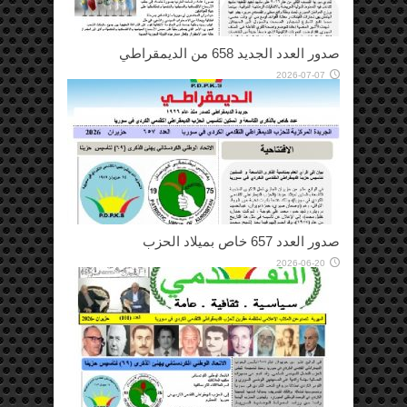
صدور العدد الجديد 658 من الديمقراطي
2026-07-07
صدور العدد 657 خاص بميلاد الحزب
2026-06-20