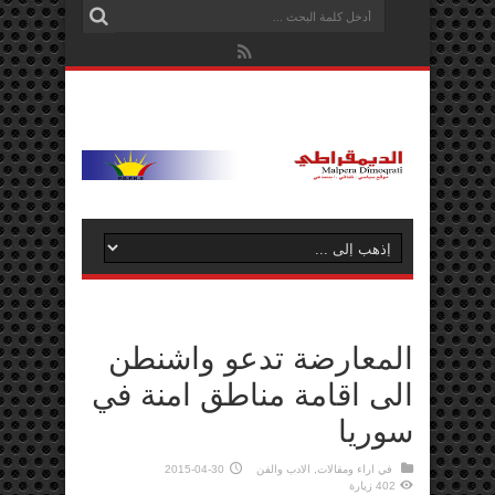
المعارضة تدعو واشنطن
الى اقامة مناطق امنة في
سوريا
في
اراء ومقالات
,
الادب والفن
2015-04-30
402 زيارة