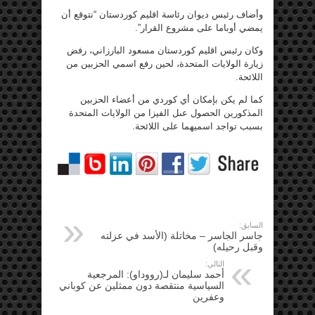
وأضاف رئيس ديوان رئاسة اقليم كوردستان “نتوقع أن
يمضي أوباما على مشروع القرار”.
وكان رئيس اقليم كوردستان مسعود البارزاني، رفض
زيارة الولايات المتحدة، لحين رفع اسمي الحزبين من
اللائحة.
كما لم يكن بإمكان أي كوردي من أعضاء الحزبين
المذكورين الحصول عىل الفيزا من الولايات المتحدة
بسبب تواجد اسميهما على اللائحة.
السابق:
جاسر الجاسر – مخاتلة (الأسد في عزلته
وقبل رحيله)
التالي:
أحمد سليمان لـ(رووداو): المرجعية
السياسية منتقصة دون ممثلين عن كوباني
وعفرين