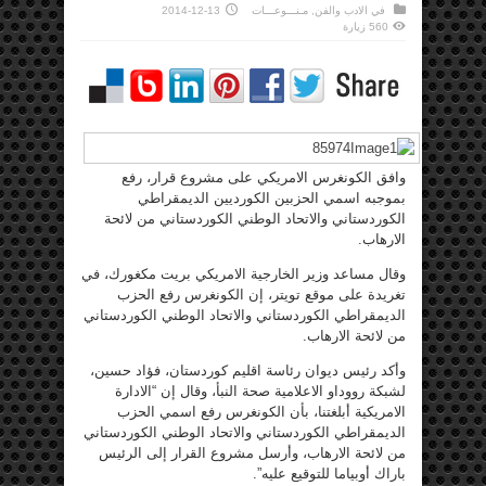
في
الادب والفن
,
مـنـــوعـــات
2014-12-13
560 زيارة
وافق الكونغرس الامريكي على مشروع قرار، رفع
بموجبه اسمي الحزبين الكورديين الديمقراطي
الكوردستاني والاتحاد الوطني الكوردستاني من لائحة
الارهاب.
وقال مساعد وزير الخارجية الامريكي بريت مكغورك، في
تغريدة على موقع تويتر، إن الكونغرس رفع الحزب
الديمقراطي الكوردستاني والاتحاد الوطني الكوردستاني
من لائحة الارهاب.
وأكد رئيس ديوان رئاسة اقليم كوردستان، فؤاد حسين،
لشبكة رووداو الاعلامية صحة النبأ، وقال إن “الادارة
الامريكية أبلغتنا، بأن الكونغرس رفع اسمي الحزب
الديمقراطي الكوردستاني والاتحاد الوطني الكوردستاني
من لائحة الارهاب، وأرسل مشروع القرار إلى الرئيس
باراك أوبياما للتوقيع عليه”.