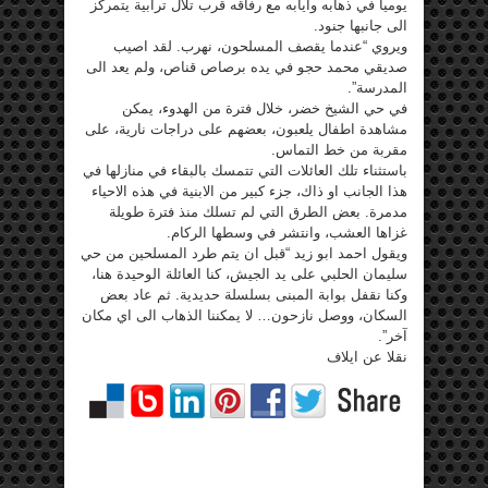
يوميا في ذهابه وايابه مع رفاقه قرب تلال ترابية يتمركز
الى جانبها جنود.
ويروي “عندما يقصف المسلحون، نهرب. لقد اصيب
صديقي محمد حجو في يده برصاص قناص، ولم يعد الى
المدرسة”.
في حي الشيخ خضر، خلال فترة من الهدوء، يمكن
مشاهدة اطفال يلعبون، بعضهم على دراجات نارية، على
مقربة من خط التماس.
باستثناء تلك العائلات التي تتمسك بالبقاء في منازلها في
هذا الجانب او ذاك، جزء كبير من الابنية في هذه الاحياء
مدمرة. بعض الطرق التي لم تسلك منذ فترة طويلة
غزاها العشب، وانتشر في وسطها الركام.
ويقول احمد ابو زيد “قبل ان يتم طرد المسلحين من حي
سليمان الحلبي على يد الجيش، كنا العائلة الوحيدة هنا،
وكنا نقفل بوابة المبنى بسلسلة حديدية. ثم عاد بعض
السكان، ووصل نازحون… لا يمكننا الذهاب الى اي مكان
آخر”.
نقلا عن ايلاف