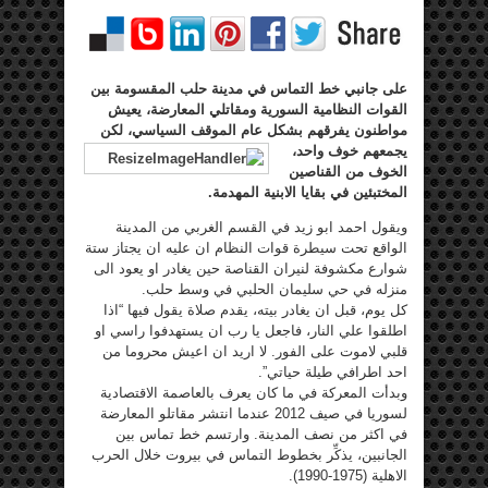
على جانبي خط التماس في مدينة حلب المقسومة بين
القوات النظامية السورية ومقاتلي المعارضة، يعيش
مواطنون يفرقهم بشكل عام الموقف السياسي، لكن
يجمعهم خوف واحد،
الخوف من القناصين
المختبئين في بقايا الابنية المهدمة.
ويقول احمد ابو زيد في القسم الغربي من المدينة
الواقع تحت سيطرة قوات النظام ان عليه ان يجتاز ستة
شوارع مكشوفة لنيران القناصة حين يغادر او يعود الى
منزله في حي سليمان الحلبي في وسط حلب.
كل يوم، قبل ان يغادر بيته، يقدم صلاة يقول فيها “اذا
اطلقوا علي النار، فاجعل يا رب ان يستهدفوا راسي او
قلبي لاموت على الفور. لا اريد ان اعيش محروما من
احد اطرافي طيلة حياتي”.
وبدأت المعركة في ما كان يعرف بالعاصمة الاقتصادية
لسوريا في صيف 2012 عندما انتشر مقاتلو المعارضة
في اكثر من نصف المدينة. وارتسم خط تماس بين
الجانبين، يذكِّر بخطوط التماس في بيروت خلال الحرب
الاهلية (1975-1990).