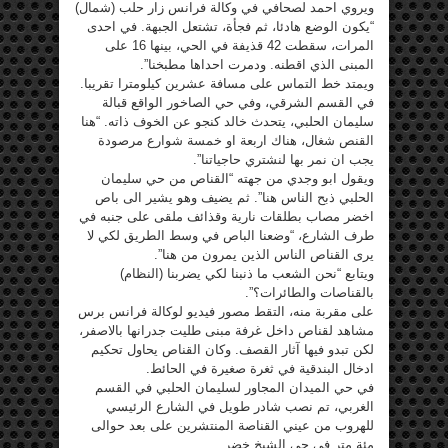
ويروي احمد لصحافي في وكالة فرانس زار حلب (شمال)
“يكون الوضع هادئا، ثم فجأة، تشتعل الجبهة. في احدى
المرات، سقطت 42 قذيفة في الحي، بينها 16 على
المبنى الذي اقطنه. ودمرت احداها مطبخنا”.
ويمتد خط التماس على مسافة عشرين كيلومترا تقريبا.
في القسم الشرقي، وفي حي الصاخور الواقع قبالة
سليمان الحلبي، يتحدث خالد كنجو عن الخوف ذاته. “هنا
القنص شغال، هناك اربعة او خمسة شوارع مرصودة
يجب ان نمر بها لنشتري حاجياتنا”.
ويقول ابو وجدي من جهته “القناص من حي سليمان
الحلبي ذبح الناس هنا”. ثم يضيف وهو يشير الى باص
اخضر مصاب بطلقات نارية وقذائف ملقى على جنبه في
طرف الشارع، “وضعنا الباص في وسط الطريق لكي لا
يرى القناص الناس الذين يمرون من هنا”.
ويتابع “نحن الشعب ما ذنبنا لكي يضربنا (النظام)
بالقناصات والطائرات؟”.
على مقربة منه، التقط مصور فيديو لوكالة فرانس برس
مشاهد لقناص داخل غرفة مبنى طليت جدرانها بالاصفر،
لكن تبدو فيها آثار القصف. وكان القناص يحاول تحكيم
ادخال البندقية في ثغرة صغيرة في الحائط.
في حي الميدان المجاور لسليمان الحلبي في القسم
الغربي، تم نصب شادر طويل في الشارع الرئيسي
للهروب من عيني القناصة المنتشرين على بعد حوالى
مئة متر في حي الشيخ خضر.