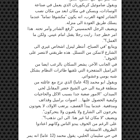
ويقول صاموئيل كريكوريان الذي يعمل في صناعة
الوسادات، ويسكن في مكان ابعد من مكان نصب
الشادر لجهة الغرب، انه يكون “مكشوفا تماما” عندما
يسلك طريق العودة الى منزله.
ويضيف الرجل الخمسيني “أرفع الشادر وأمر تحته. هذا
امر خطر جدا. رايت رجلا يقتل امام عيني. ولكن ما
العمل؟”.
ويتابع “في الصباح، أنتظر لينزل اشخاص غيري الى
الشارع لاتمكن من التسلل. هذه طريقتي لانتصر على
الخوف”.
في الجانب الآخر، يشعر السكان بالرعب ايضا من
البراميل المتفجرة التي تلقيها طائرات النظام بشكل
شبه يومي وعشوائي.
ويقول ابو محمد (43 عاما) الذي نزح مع عائلته من
منطقة قريبة الى حي الشيخ خضر المقابل لحي
الميدان، “الامور صعبة جدا بسبب الاكل والحاجيات
وكيفية الحصول عليها… اصوات براميل وقذائف
ومدفعية. عندما يبدأ القصف، يرتعب الاولاد، لا يعودون
يخرجون الى الشارع ولا يلعبون ولا يتحركون”.
ويضيف “لا مكان لنا غير هنا. الى اين نذهب؟”.
على الرغم من الخوف يبدو الناس وكانهم اعتادوا
الظروف الاستثنائية.
في حي سليمان الحلبي، يقول محمد (12 عاما) انه يمر