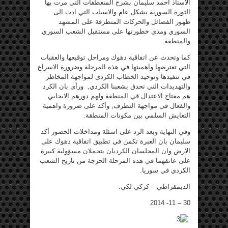
الاستاذ احمد سليمان بشرح المنعطفات التي مرت بها
الثورة السورية بشكل عام والاسباب التي ادت الى
ظهور الفصائل والحركات المتطرفة على المشهد
السوري ومدى خطورتها على مستقبل الشعب السوري
والمنطقة.
كما وتحدث عن اتفاقية دهوك ومراحل توقيعها والعقبات
التي تعترضها واهميتها في هذه المرحلة وضرورة الاسراع
في تنفيذها وتوحيد الخطاب الكردي لمواجهة المخاطر
والتهديدات التي تحدق بشعبنا الكردي, ورأى بان الكرد
هم مفتاح الاعتدال في المنطقة ولهم دورهم الايجابي
والفعال في مواجهة التطرف, وأكد على ضرورة واهمية
التعايش السلمي بين مكونات المنطقة.
وفي النهاية وبعد الرد على اسئلة ومداخلات الحضور أكد
سليمان بان العبرة تكمن في تطبيق اتفاقية دهوك على
الارض وان المجلسان الكرديان يتحملان مسؤولية كبيرة
على عاتقهما في هذه المرحلة الحرجة من تاريخ الشعب
الكردي في سوريا.
الديمقراطي – كركي لكي.
30 – 11- 2014