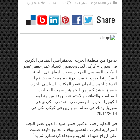
في
Beşa Kurdî
,
اخبار عامة
2014-11-30
574 زيارة
بدعوة من منظمة الحزب الديمقراطي التقدمي الكردي
في سوريا – كركي لكي وبحضور الاستاذ عمر جعفر عضو
المكتب السياسي للحزب, وبعض الرفاق في اللجنة
المركزية للحزب اقيمت ندوة جماهيرية تحدث فيها
الاستاذ احمد سليمان عضو المكتب السياسي للحزب
حضرها حشد كبير من الجماهير ضمت الفعاليات
السياسية والثقافية والاجتماعية ووفد من منظمة
الكوجرا للحزب الديمقراطي التقدمي الكردي في
سوريا, وذلك في صالة مم و زين في كركي لكي في
28/11/2014.
في البداية رحب الدكتور حسن سيف الدين عضو اللجنة
المركزية للحزب بالحضور ووقف الجميع دقيقة صمت
على ارواح شهداء الحرية وشهداء كردستان, ثم بدأ