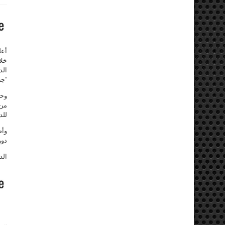
خلال 24 ساعة. وجاء في بيان صدر عن ديوان 
الد
“جنيف-2”
وحو
من 
للدول
دور إيرا
الدي