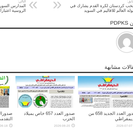
ابق:
التالي:
خب كردستان لكرة القدم يشارك في
المدارس السوري
لة العالم للاقاليم في السويد
الروسية اعتبارا
PDPK
الات مشابهة
صدور العدد الجديد 658 من
صدور العدد 657 خاص بميلاد
ديمقراطي
الحزب
التقدم
06-18
2026-06-20
2026-07-07