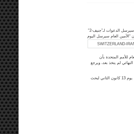
أعلن المتحدث باسم الأمم المتحدة بان الامين العام للامم المتحدة السيد بان كي مون سيرسل الدعوات لـ”جنيف-2″
“الأمين العام سيرسل اليوم
م للأمم المتحدة بأن
لنهائي لم يتخذ بعد، ويرجع
وأضاف أن (( وزيري الخارجية الروسي والأمريكي سيرغي لافروف وجون كيري سيلتقيان يوم 13 كانون الثاني لبحث