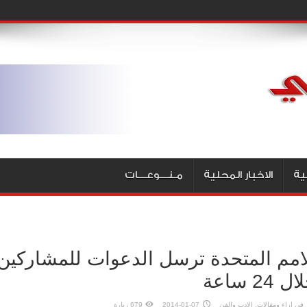
ية
الاخبار المحلية
مـنـــوعـــات
ل 24 ساعة
في
اراء ومقالات
,
الادب والفن
2014-01-07
679 زيارة