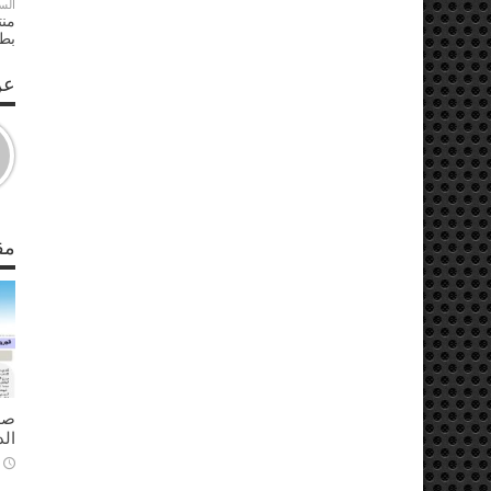
الس
منت
بطو
عن S
مق
ال