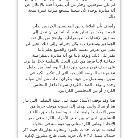
لم نكن متوحدين، وحذر من أن يتفرد أحدنا بالإعلان عن
أيّة مبادرة لوحده لأن شعبنا سيدفع ضريبة كبيرة نتيجة
ذلك.
وأضاف بأن العلاقات بين المجلسين الكرديين بدأت
تتجمد، ولابد من تجاوز هذه الحالة إلى أن نصل إلى
صناديق الإنتخابات الديمقراطية، ولينجح من ينال ثقة
الجماهير وسنعترف به بكل إحترام، وإلى ذلك الحين لن
نقبل من يفرض نفسه بالقوة والجميع يعلم بأننا
نقدرعلى ذلك، ونؤكد بإننا مع أية مبادرة ديمقراطية
جماعية لإننا قرفنا من تفرد البعث بالسلطة خلال ما يزيد
على نصف قرن مضى، ولن نقبل اليوم أيضاً من يحاول
تضييع هذه الفرصة التاريخية التي لن تتكرر للكرد في
سوريا، وسنعمل من جهتنا بنكران الذات من أجل صيانة
وحدة وموقف الصف الكردي سواءا داخل المجلس
الكردي أو بين المجلسين الكرديين.
هذا وقد توقف الأستاذ حميد على حملة التضليل التي تثار
هنا أو هناك والتي تهدف إلى تشويه موقف حزبنا من
بعض الأحداث الهامة الجارية، وخاصة ما يتعلق باللقاء
التشاوري الذي تم بين بعض الأحزاب الكردية في مقر
الإتحاد الوطني الكردستاني وبدعوة منه في محاولة
لبحث تداعيات أحداث عامودا ومحاولة تجاوزها، حيث ذكر
حينذاك ممثل PYD بأن حزبه بصدد طرح مشروع لإدارة