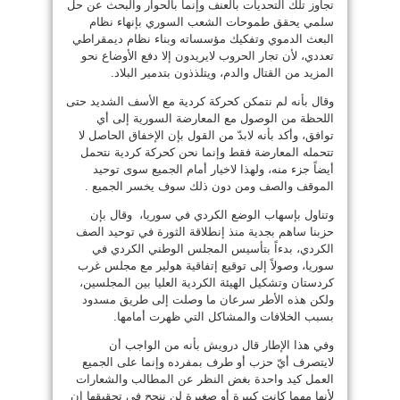
تجاوز تلك التحديات بالعنف وإنما بالحوار والبحث عن حل
سلمي يحقق طموحات الشعب السوري بإنهاء نظام
البعث الدموي وتفكيك مؤسساته وبناء نظام ديمقراطي
تعددي، لأن تجار الحروب لايريدون إلا دفع الأوضاع نحو
المزيد من القتال والدم، ويتلذذون بتدمير البلاد.
وقال بأنه لم نتمكن كحركة كردية مع الأسف الشديد حتى
اللحظة من الوصول مع المعارضة السورية إلى أي
توافق، وأكد بأنه لابدّ من القول بإن الإخفاق الحاصل لا
تتحمله المعارضة فقط وإنما نحن كحركة كردية نتحمل
أيضاً جزء منه، ولهذا لاخيار أمام الجميع سوى توحيد
الموقف والصف ومن دون ذلك سوف يخسر الجميع .
وتناول بإسهاب الوضع الكردي في سوريا، وقال بإن
حزبنا ساهم بجدية منذ إنطلاقة الثورة في توحيد الصف
الكردي، بدءاً بتأسيس المجلس الوطني الكردي في
سوريا، وصولاً إلى توقيع إتفاقية هولير مع مجلس غرب
كردستان وتشكيل الهيئة الكردية العليا بين المجلسين،
ولكن هذه الأطر سرعان ما وصلت إلى طريق مسدود
بسبب الخلافات والمشاكل التي ظهرت أمامها.
وفي هذا الإطار قال درويش بأنه من الواجب أن
لايتصرف أيّ حزب أو طرف بمفرده وإنما على الجميع
العمل كيد واحدة بغض النظر عن المطالب والشعارات
لأنها مهما كانت كبيرة أو صغيرة لن ننجح في تحقيقها إن