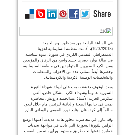
في الساعة الرابعة من بعد ظهر يوم الجمعة
(19/07/2013)، أقامت منظمة السليمانية لحزبنا
الديمقراطي التقدمي الكردي في سوريا، ندوة سياسية
في صالة توار، حضرها حشد واسع من الرفاق والمؤيدين
ومن الكرد السوريين المتواجدين في منطقة السليمانية،
وحضرها أيضاً ممثلي عدد من الأحزاب والمنظمات
والشخصيات الوطنية الكردية والكردستانية.
وبعد الوقوف دقيقة صمت على أرواح شهداء الثورة
السورية عموماً وشهداء الكرد بشكل خاص، ألقى
سكرتير الحزب الأستاذ عبدالحميد درويش، محاضرة
تمنى في بدايتها الصحة والعافية للرئيس مام جلال ليعود
سالماً إلى كردستان ليتابع دوره القومي والوطني البارز.
وقد تناول في محاضرته محاور هامة عديدة، أهمها الوضع
الراهن للثورة السورية التي باتت في مواجهة تحديات
خطيرة دفعتها نحو طريق مسدود، ورأى بأنه من الصعب