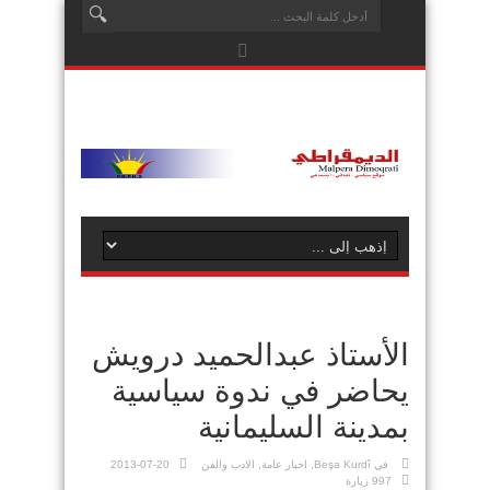
الأستاذ عبدالحميد درويش
يحاضر في ندوة سياسية
بمدينة السليمانية
في
Beşa Kurdî
,
اخبار عامة
,
الادب والفن
2013-07-20
997 زيارة