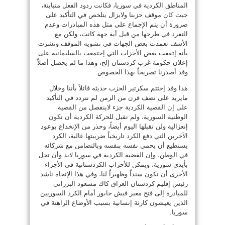
المناطق الكردية في سوريا، فكانت ردود الفعل متباينة،
حيث كان موقف حزبنا ولايزال يتلخص في التأكيد على
ضرورة أن يتم الإجماع على مثل هذه المبادرات وعدم
التفرد في طرحها من قبل أية جهة كانت، ولكن مع
الأسف تعمدت بعض الجهات في تشويه الموقف ونشرت
بأنه إتفقت بعض الأحزاب التي إجتمعت بالسليمانية على
إعلان حكومة غرب كردستان إلخ، وهذا ما لم يحصل أصلاً
وقد أصدرنا تصريحاً بهذا الخصوص.
هذا وقد إختتم سكرتير الحزب حديثه قائلاً بأننا وخلال
مايزيد على نصف قرن من الزمن لم نتردد في التأكيد
على إن القضية الكردية جزء لاينفصل من القضية
الوطنية السورية، ولم نقبل للحركة الكردية أن تكون
إنعزالية ولن نقبلها اليوم أيضاً، وحذر من الإنخداع بوعود
الآخرين التي دفع الكرد تاريخياً ضريبتها غالية، الكرد
يستطيع أن يحمي نفسه بنفسه وبالتضامن مع شركائه
في الوطن، وإن القضية الكردية في سوريا لابد وأن تحل
بأيدي سورية، ويمكن للأحزاب الكردستانية في الأجزاء
الأخرى أن تكون سنداً وظهيراً لنا، وفي هذا الإتجاه ناشد
رئيس إقليم كردستان العراق كاك مسعود البرزاني
للمبادرة إلى فتح معبر فيش خابور أمام الكرد السوريين
الذين يعيشون كارثة إنسانية بسبب الأوضاع الراهنة في
سوريا.