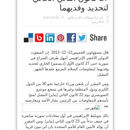
لتحديد وفديهما
في
اراء ومقالات
,
الادب والفن
2013-12-13
645 زيارة
قال مسؤولون الخميس12- 12- 2013 إن المبعوث
الدولي الأخضر الإبراهيمي أمهل طرفي الصراع في
سورية حتى 27 كانون الأول (ديسمبر) الجاري لتحديد
وفديهما لمفاوضات السلام المزمع عقدها الشهر
المقبل.
ومن المقرر أن يلتقي وزراء خارجية نحو 30 من الدول
الكبرى ودول المنطقة وغيرها في منتجع مونترو
السويسري يوم 22 كانون الثاني (يناير) المقبل لمنح
تأييدهم للمفاوضات بين الرئيس بشار الأسد
ومعارضيه.
بعد
ذلك يتوسّط الإبراهيمي في أول محادثات سورية مباشرة
في جنيف بدءاً من 23 كانون الثاني (يناير). ومن المقرر
أن يؤكد الأمين العام للأمم المتحدة بان كي مون قريباً