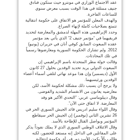
عقد الاجتماع الوزاري في مونترو حيث ستكون فنادق
جنيف ممتلئة في هذا الوقت بسبب معرض سنوي
للساعات الفاخرة.
والهدف المعلن للمؤتمر هو الاتفاق على حكومة انتقالية
تتمتع بصلاحيات كاملة لإنهاء الصراع.
وحدد الإبراهيمي هذه المهلة لدمشق والمعارضة لتحديد
فريقيهما في “مؤتمر جنيف 2” الذي يأتي بعد مؤتمر
عقده المبعوث السابق كوفي أنان في حزيران (يونيو)
2012. ولم تشارك الحكومة السورية ومعارضوها رسمياً
في تلك المحادثات.
وقالت خولة مطر المتحدثة باسم الإبراهيمي إن
المبعوث الدولي يريد تحديد الوفدين بحلول 27 كانون
الأول (ديسمبر) وإن هذا موعد نهائي لتلقي أسماء أعضاء
الوفدين ورئيسيهما.
ولا يرجح أن يسبب ذلك مشكلة لحكومة الأسد، لكن
معارضيه يعانون من الانقسام الشديد والفوضى.
وقال ديبلوماسي عربي: “التحدي الأكبر هو وفد
المعارضة. لا اتفاق حتى الآن”.
وقال اللواء سليم ادريس قائد الجيش السوري الحر في
26 تشرين الثاني (نوفمبر) إن الجيش الحر سيقاطع
المؤتمر ويواصل القتال للإطاحة بالأسد.
وقال الائتلاف الوطني السوري الذي لا يملك نفوذاً يذكر
على المقاتلين في الداخل إنه مستعد للحضور، لكنه
طالب بألاّ يكون للأسد دور في أي حكومة انتقالية.