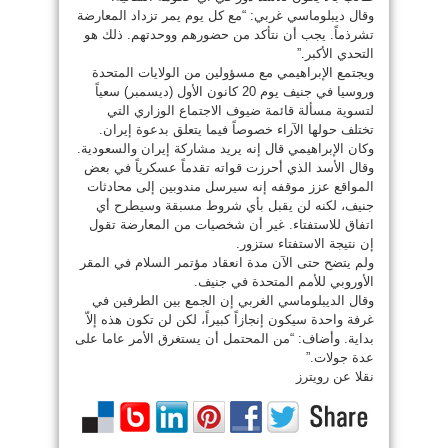
وقال ديبلوماسي غربي: “مع كل يوم يمر تزداد المعارضة
تشرذماً. يجب أن نتأكد من حضورهم ووحدتهم. ذلك هو
التحدي الأكبر.”
ويجتمع الإبراهيمي مع مسؤولين من الولايات المتحدة
وروسيا في جنيف يوم 20 كانون الأول (ديسمبر) سعياً
لتسوية مسألة قائمة ضيوف الاجتماع الوزاري التي
تختلف حولها الآراء خصوصاً فيما يتعلق بدعوة إيران.
وكان الإبراهيمي قال إنه يريد مشاركة إيران والسعودية.
وقال الأسد الذي أحرزت قواته تقدماً عسكرياً في بعض
المواقع عزز موقفه إنه سيرسل مندوبين إلى محادثات
جنيف، لكنه لن يقبل بأي شروط مسبقة وسيطرح أي
اتفاق للاستفتاء. غير أن شخصيات من المعارضة تقول
إن نتيجة الاستفتاء ستزور.
ولم يتضح حتى الآن مدة انعقاد مؤتمر السلام في المقر
الأوروبي للأمم المتحدة في جنيف.
وقال الديبلوماسي الغربي إن الجمع بين الطرفين في
غرفة واحدة سيكون إنجازاً كبيراً، لكن لن تكون هذه إلاّ
بداية. وأضاف: “من المحتمل أن يستغرق الأمر عاما على
عدة جولات.”
نقلا عن رويترز