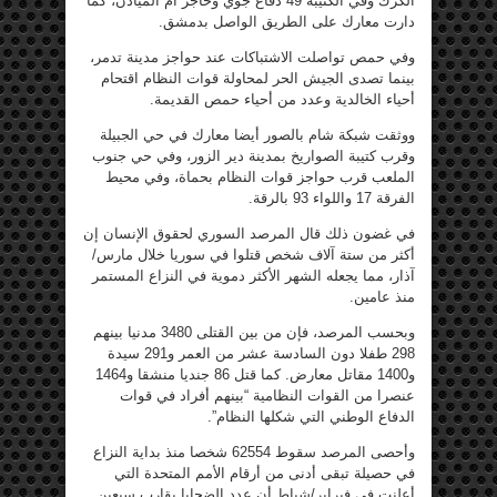
الكرك وفي الكتيبة 49 دفاع جوي وحاجز أم المياذن، كما
دارت معارك على الطريق الواصل بدمشق.
وفي حمص تواصلت الاشتباكات عند حواجز مدينة تدمر،
بينما تصدى الجيش الحر لمحاولة قوات النظام اقتحام
أحياء الخالدية وعدد من أحياء حمص القديمة.
ووثقت شبكة شام بالصور أيضا معارك في حي الجبيلة
وقرب كتيبة الصواريخ بمدينة دير الزور، وفي حي جنوب
الملعب قرب حواجز قوات النظام بحماة، وفي محيط
الفرقة 17 واللواء 93 بالرقة.
في غضون ذلك قال المرصد السوري لحقوق الإنسان إن
أكثر من ستة آلاف شخص قتلوا في سوريا خلال مارس/
آذار، مما يجعله الشهر الأكثر دموية في النزاع المستمر
منذ عامين.
وبحسب المرصد، فإن من بين القتلى 3480 مدنيا بينهم
298 طفلا دون السادسة عشر من العمر و291 سيدة
و1400 مقاتل معارض. كما قتل 86 جنديا منشقا و1464
عنصرا من القوات النظامية “بينهم أفراد في قوات
الدفاع الوطني التي شكلها النظام”.
وأحصى المرصد سقوط 62554 شخصا منذ بداية النزاع
في حصيلة تبقى أدنى من أرقام الأمم المتحدة التي
أعلنت في فبراير/شباط أن عدد الضحايا يقارب سبعين