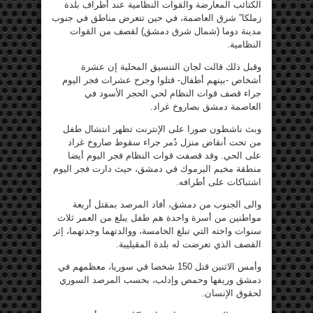
الكتائب المعارضة والقوات النظامية عند أطراف بلدة
زملكا” شرق العاصمة، في حين تتعرض مناطق في جنوب
مدينة دوما (شمال شرق دمشق) لقصف من القوات
النظامية.
وقبل ذلك قالت لجان التنسيق المحلية إن عشرة
أشخاص -بينهم أطفال- قتلوا وجرح عشرات فجر اليوم
جراء قصف قوات النظام لحي الحجر الأسود في
العاصمة دمشق بصاروخ غراد.
وبث ناشطون صورا على الإنترنت تظهر انتشال طفل
من تحت أنقاض منزل دُمر جراء سقوط صاروخ غراد
على الحي. وقد قصفت قوات النظام فجر اليوم أيضا
منطقة مخيم اليرموك في دمشق، حيث دارت فجر اليوم
اشتباكات على أطرافه.
والى الجنوب من دمشق، أفاد المرصد بمقتل أربعة
مواطنين من أسرة واحدة هم طفل يبلغ من العمر ثلاث
سنوات واخته التي تبلغ الخامسة، ووالدتهما وجدتهما، إثر
القصف الذي تعرضت له بلدة المقيليبة.
وأمس الاثنين قتل 150 شخصا في سوريا، معظمهم في
دمشق وريفها وحمص وإدلب، بحسب المرصد السوري
لحقوق الإنسان.