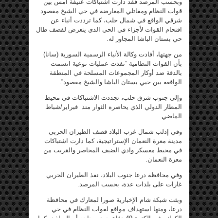
وبحسب المرصد فقد دارت اشتباكات عنيفة أمس بين
قوات النظام ومقاتلي المعارضة في حي الشيخ مقصود
شرقي الواقع في شمال حلب، كما ترددت أنباء عن
اقتحام القوات لأجزاء في الحي الذي يتعرض لقصف طال
حي بستان الباشا المجاور له.
من جهتها، أفادت وكالة الأنباء الرسمية السورية (سانا)
بأن القوات النظامية “نفذت عمليات نوعية اتسمت
بالدقة ضد أوكار المجموعات المسلحة في المنطقة
الواقعة بين حيي بستان الباشا والشيخ مقصود”.
وإلى جنوب شرق حلب، تجددت الاشتباكات في محيط
المطار الدولي الذي يحاصره الثوار منذ فبراير/شباط
الماضي.
وفي إدلب شمال غرب البلاد قصف الطيران الحربي
مدينة معرة النعمان الإستراتيجية، كما دارت اشتباكات
في محيط معسكر وادي الضيف المحاصر والقريب من
معرة النعمان.
وفي محافظة درعا جنوب البلاد، نفذ الطيران الحربي
غارات على بلدات عدة، بحسب المرصد.
وبثت شبكة شام الإخبارية صورا لمعارك في محافظة
درعا، ومنها استهداف مواقع لقوات النظام في حي