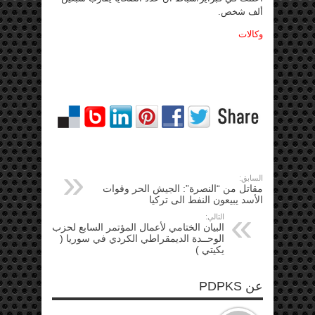
ألف شخص.
وكالات
السابق:
مقاتل من “النصرة”: الجيش الحر وقوات
الأسد يبيعون النفط الى تركيا
التالي:
البيان الختامي لأعمال المؤتمر السابع لحزب
الوحــدة الديمقراطي الكردي في سوريا (
يكيتي )
عن PDPKS