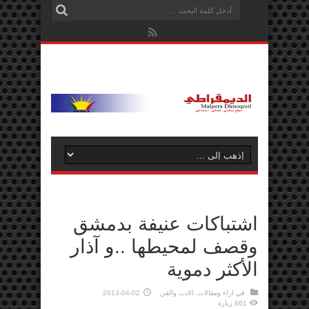
اشتباكات عنيفة بدمشق
وقصف لمحيطها ..و آذار
الأكثر دموية
في
اراء ومقالات
,
الادب والفن
2013-04-02
661 زيارة