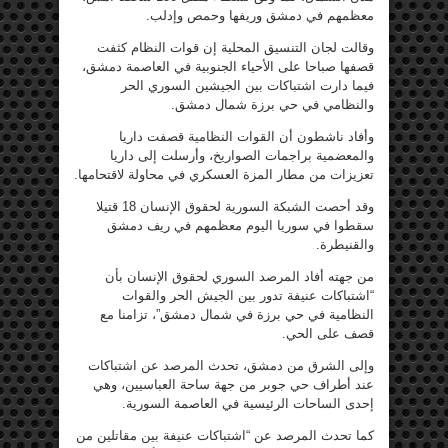
معظمهم في دمشق وريفها وحمص وإدلب.
وقالت لجان التنسيق المحلية إن قوات النظام كثفت
قصفها صباحا على الأحياء الجنوبية في العاصمة دمشق،
فيما دارت اشتباكات بين الجيشين السوري الحر
والنظامي في حي برزة شمال دمشق.
وأفاد ناشطون أن القوات النظامية قصفت داريا
والمعضمية براجمات الصواريخ، وأرسلت إلى داريا
تعزيزات من مطار المزة العسكري في محاولة لاقتحامها.
وقد أحصت الشبكة السورية لحقوق الإنسان 18 قتيلا
سقطوا في سوريا اليوم معظمهم في ريف دمشق
والقنيطرة.
من جهته أفاد المرصد السوري لحقوق الإنسان بأن
“اشتباكات عنيفة تدور بين الجيش الحر والقوات
النظامية في حي برزة في شمال دمشق”، تزامنا مع
قصف على الحي.
وإلى الشرق من دمشق، تحدث المرصد عن اشتباكات
عند أطراف حي جوبر من جهة ساحة العباسيين، وهي
إحدى الساحات الرئيسية في العاصمة السورية.
كما تحدث المرصد عن “اشتباكات عنيفة بين مقاتلين من