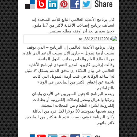
قال برنامج الأغذية العالمي التابع للأمم المتحدة إنه
استأنف برنامج إيصالات الأغذية لأكثر من 1.7 مليون
لاجئ سوري بعد أن أوقفه مطلع سبتمبر.
وقال برنامج الأغذية العالمي إن البرنامج – الذي توقف
بسبب أزمة تمويل – جاري الآن بسبب الدعم الذي تلقاه
من القطاع العام والخاص بجانب الدول المانحة.
وقالت إرثارين كازين، المدير التنفيذي لبرنامج الأغذية
العالمي في بيان الثلاثاء إن تدفق الدعم بشكل “لا مثيل
له” ساعد الوكالة في قلب أزمة التمويل التي كانت
ناجمة عن إخفاق الكثير من المانحين في الوفاء
بالتزاماتهم.
ويقدم البرنامج للاجئين السوريين في الأردن ولبنان
وتركيا والعراق ومصر إيصالات إلكترونية أو بطاقات
إلكترونية لشراء الطعام من المحلات المحلية.
ويتم شحنها بمتوسط 30 دولارا لكل فرد من العائلة.
وكان البرنامج توقف بسبب عدم تلبية كثير من المانحين
لالتزاماتهم.