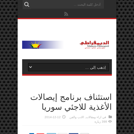
استئناف برنامج إيصالات
الأغذية للاجئي سوريا
في
اراء ومقالات
,
الادب والفن
2014-12-12
398 زيارة