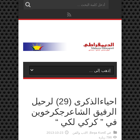
احياءالذكرى (29) لرحيل
الرفيق الشاعرجكرخوين
في ” كركي لكي “
في
Beşa Kurdî
,
الادب والفن
2013-10-23
796 زيارة