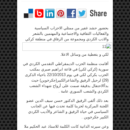
بحضور حشد غفير من ممثلي الاحزاب السياسية
والفعاليات الثقافية والاجتماعية والمهتمين بالشعر
والادب الكردي
ومجموعة من الرفاق في منطقة كركي
لكي و بتغطية من وسائل الاعلا.
أقامت منظمة الحزب الديمقراطي التقدمي الكردي في
سورية (كركي لكي) في قاعة ابراهيم صبري بمكتب
الحزب بكركي لكي في يوم 22/10/2013 باحياء الذكرى
(29) لرحيل الرفيق والشاعرالكبير(جكرخوين) حيث
بدأالاحتفال بدقيقة صمت على أرواح شهداء الشعب
الكردي والشعب السوري عامة .
بعد ذلك ألقى الرفيق الدكتور حسن سيف الدين عضو
اللجنة المركزية لحزبنا كلمة تحدث فيها عن الجانب
السياسي في حياة الرفيق و الشاعر والأديب الكردي
الكبير جكرخوين .
وعن سيرته الذاتية كانت الكلمة للاستاذ عبد الحكيم ملا