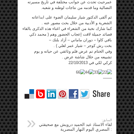
عمرحيث تحدث عن جوانب مختلفة في تاريخ مسيرته
النضالية وما قدمه من نتاجات لوطنه و شعبه.
ثم ألقى الدكتور شيار سليمان الضوء على ابداعاته
الشعرية و الأدبية من خلال بحث مصور عنه .
كما شارك نخبة من الشعراء في اغناء هذه الذكرى بالقاء
قصائد جميلة لاقت إعجاب الحضور وهم ( محمد ذكي
بافي كاوا – دوران ماماني – آزاد بلنك –
بخت رش كوجر – شيار عمر لعلي ) .
وفي الختام تم عرض فلم وثائقي عن حياته و يوم
تشييعه من خلال شاشة عرض .
كركي لكي في 22/10/2013
——-
السابق:
لقاء الاستاذ عبد الحميد درويش مع صحيفتي
: المصري اليوم النهار المصرية