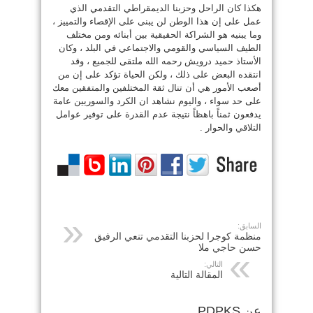
هكذا كان الراحل وحزبنا الديمقراطي التقدمي الذي
عمل على إن هذا الوطن لن يبنى على الإقصاء والتمييز ،
وما يبنيه هو الشراكة الحقيقية بين أبنائه ومن مختلف
الطيف السياسي والقومي والاجتماعي في البلد ، وكان
الأستاذ حميد درويش رحمه الله ملتقى للجميع ، وقد
انتقده البعض على ذلك ، ولكن الحياة تؤكد على إن من
أصعب الأمور هي أن تنال ثقة المختلفين والمتفقين معك
على حد سواء ، واليوم نشاهد ان الكرد والسوريين عامة
يدفعون ثمناً باهظاً نتيجة عدم القدرة على توفير عوامل
التلاقي والحوار .
السابق:
منظمة كوجرا لحزبنا التقدمي تنعي الرفيق
حسن حاجي ملا
التالي:
المقالة التالية
عن PDPKS