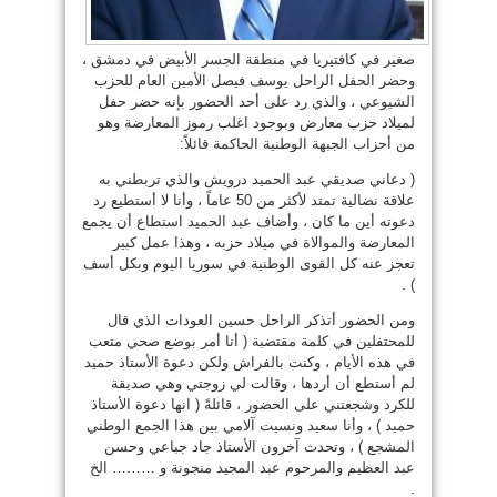
صغير في كافتيريا في منطقة الجسر الأبيض في دمشق ،
وحضر الحفل الراحل يوسف فيصل الأمين العام للحزب
الشيوعي ، والذي رد على أحد الحضور بإنه حضر حفل
لميلاد حزب معارض وبوجود اغلب رموز المعارضة وهو
من أحزاب الجبهة الوطنية الحاكمة قائلاً:
( دعاني صديقي عبد الحميد درويش والذي تربطني به
علاقة نضالية تمتد لأكثر من 50 عاماً ، وأنا لا أستطيع رد
دع
وته أين ما كان ، وأضاف عبد الحميد استطاع أن يجمع
المعارضة والموالاة في ميلاد حزبه ، وهذا عمل كبير
تعجز عنه كل القوى الوطنية في سوريا اليوم وبكل أسف
) .
ومن الحضور أتذكر الراحل حسين العودات الذي قال
للمحتفلين في كلمة مقتضبة ( أنا أمر بوضع صحي متعب
في هذه الأيام ، وكنت بالفراش ولكن دعوة الأستاذ حميد
لم أستطع أن أردها ، وقالت لي زوجتي وهي صديقة
للكرد وشجعتني على الحضور ، قائلةً ( انها دعوة الأستاذ
حميد ) ، وأنا سعيد ونسيت آلامي بين هذا الجمع الوطني
المشجع ) ، وتحدث آخرون الأستاذ جاد جباعي وحسن
عبد العظيم والمرحوم عبد المجيد منجونة و ……… الخ
.