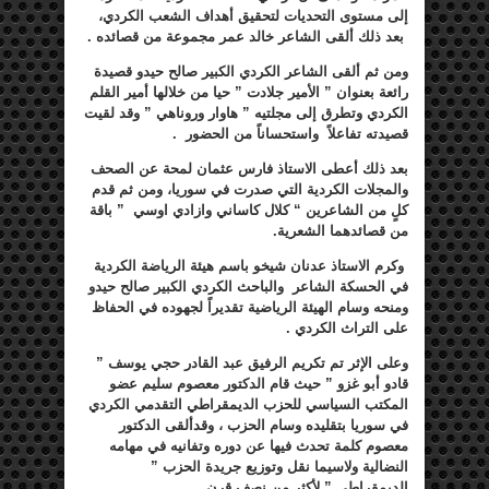
إلى مستوى التحديات لتحقيق أهداف الشعب الكردي،
بعد ذلك ألقى الشاعر خالد عمر مجموعة من قصائده .
ومن ثم ألقى الشاعر الكردي الكبير صالح حيدو قصيدة
رائعة بعنوان ” الأمير جلادت ” حيا من خلالها أمير القلم
الكردي وتطرق إلى مجلتيه ” هاوار وروناهي ” وقد لقيت
قصيدته تفاعلاً واستحساناً من الحضور .
بعد ذلك أعطى الاستاذ فارس عثمان لمحة عن الصحف
والمجلات الكردية التي صدرت في سوريا، ومن ثم قدم
كلٍ من الشاعرين “
كلال كاساني وازادي اوسي
” باقة
من قصائدهما الشعرية.
وكرم الاستاذ عدنان شيخو باسم هيئة الرياضة الكردية
في الحسكة الشاعر والباحث الكردي الكبير صالح حيدو
ومنحه وسام الهيئة الرياضية تقديراً لجهوده في الحفاظ
على التراث الكردي .
وعلى الإثر تم تكريم الرفيق عبد القادر حجي يوسف ”
قادو أبو غزو ” حيث قام الدكتور معصوم سليم عضو
المكتب السياسي للحزب الديمقراطي التقدمي الكردي
في سوريا بتقليده وسام الحزب ، وقدألقى الدكتور
معصوم كلمة تحدث فيها عن دوره وتفانيه في مهامه
النضالية ولاسيما نقل وتوزيع جريدة الحزب ”
الديمقراطي ” لأكثر من نصف قرن.