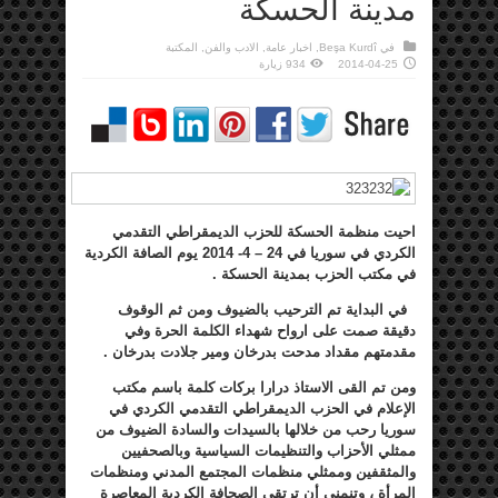
مدينة الحسكة
في
Beşa Kurdî
,
اخبار عامة
,
الادب والفن
,
المكتبة
2014-04-25
934 زيارة
احيت منظمة الحسكة للحزب الديمقراطي التقدمي
الكردي في سوريا في 24 – 4- 2014 يوم الصافة الكردية
في مكتب الحزب بمدينة الحسكة .
في البداية تم الترحيب بالضيوف ومن ثم الوقوف
دقيقة صمت على ارواح شهداء الكلمة الحرة وفي
مقدمتهم مقداد مدحت بدرخان ومير جلادت بدرخان .
ومن تم القى الاستاذ درارا بركات كلمة باسم مكتب
الإعلام في الحزب الديمقراطي التقدمي الكردي في
سوريا رحب من خلالها بالسيدات والسادة الضيوف من
ممثلي الأحزاب والتنظيمات السياسية وبالصحفيين
والمثقفين وممثلي منظمات المجتمع المدني ومنظمات
المرأة ، وتنمنى أن ترتقي الصحافة الكردية المعاصرة