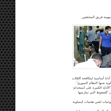
15، على التمديد لمدة سنة لمهمة فريق المحققين
أداة أساسية لمكافحة الإفلات
وية شنها النظام السوري”.
لأدلة الكثيرة على استخدام-
ن “للضغوط التي تمارسها
روحيات لشن هجمات كيمياوية