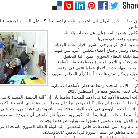
وافق مجلس الأمن الدولي ليل الخميس، بإجماع أعضائه الـ
وليين
كلفين بتحديد المسؤولين عن هجمات بالأسلحة
يمياوية وقعت في سوريا.
تمديد الذي أقر بموجب مشروع قرار أعدته الولايات
تحدة وصدر بإجماع أعضاء مجلس الأمن، بمن فيهم
يا حليفة النظام السوري، يمنح “آلية التحقيق
شتركة” بين الأمم المتحدة ومنظمة حظر الأسلحة
يمياوية مهلة جديدة لإنجاز عملها تنتهي في نوفمبر
قبل، ويمكن تمديدها مجدداً إذا “رأى المجلس ضرورة
ك”.
ر أن الأمم المتحدة ومنظمة حظر الأسلحة الكيمياوية
أت لجنة التحقيق هذه في أغسطس 2015.
لت السفيرة الأميركية في الأمم المتحدة سامنتا باور إن “آلية التحقيق المشتركة هي 
العقاب”، مؤكدة أن هناك “أدلة موثوق بها على هجمات عديدة أخرى بالأسلحة الكيميا
 نائب السفير الروسي في الأمم المتحدة فلاديمير سافرونكوف فشدد من جهته على “ا
أسماها- منظمات إرهابية أسلحة كيمياوية”، معرباً عن أمله في أن لا يرضخ المحققو
 الدول” بهدف تحميل دمشق المسؤولية عن هذه الهجمات.
د عام ونيف من التحقيقات، خلص المحققون إلى اتهام النظام السوري باستخدام م
 ثلاث مناطق في شمال سوريا في العامين 2014 و2015.