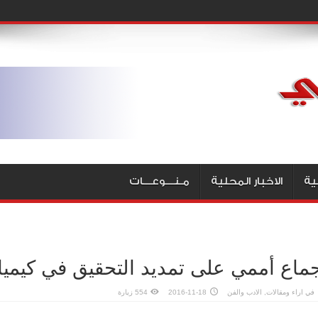
ية
الاخبار المحلية
مـنـــوعـــات
ماع أممي على تمديد التحقيق في كيمي
في
اراء ومقالات
,
الادب والفن
2016-11-18
554 زيارة