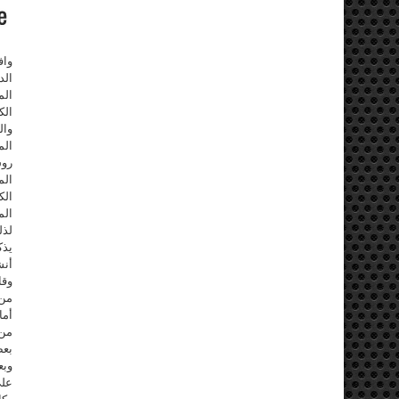
الد
الم
الك
وال
الم
روس
الم
الك
الم
لذل
يذك
أنش
وقا
من 
أما
من 
بعض
وبع
على