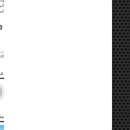
وكا
الم
كما
الس
الاد
عن S
مق