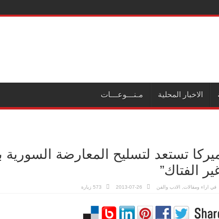
الاخبار المحلية
مـنـــوعـــات
يركا تستعد لتسليح المعارضة السورية بع
ير الفتاك”
في
اراء ومقالات
,
الادب والفن
2013-07-26
573 زيارة