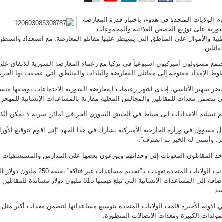
م الولايات المتحدة في هدوء، باختبار قدرة المعارضة
ورية على توزيع الحصص الغذائية والمجموعات
بية والأموال على المناطق التي يسيطر عليها مقاتلو المعارضة، مع استعداد واشنطن
قاتلين.
تمع مسؤولون أميركيون اسبوعياً في تركيا مع زعماء المعارضة السورية للاتفاق على
ط الإمداد مفتوحة إلى مقاتلي المعارضة والبلدات والمناطق التي عصفت بها الحرب
وتحضر سهير الأتاسي،‭‭‭ ‬‬‬إحدى اشهر زعيمات المعارضة السورية الاجتماعات بوصف
ي تتضمن معدات للمقاتلين والمجالس المحلية مقارنة بالمساعدات الإنسانية للمهجري
م تسليم الامدادات الى ضباط في الجيش السوري الحر في أماكن سرية لا يمكن الكش
ل مسؤول في وزارة الخارجية الأميركية يشارك في هذا الجهد “إني اقوم بتوقيع الأ
ر. وأتمنى له الخير ثم انصرف”.
خذ المقاتلون المعونات إلى وحداتهم ويوزعون بعضها على المدارس والمستشفيات و
وكانت الولايات المتحدة تعهدت بـ”تقديم مس
بالاضافة الى المساعدات الانسانية التي تبلغ قيمتها 815 مليون
سد.
 الآونة الأخيرة قامت الولايات المتحدة بتوسيع مساعداتها لتتضمن معدات أكبر مثل
مولدات الكبيرة ومعدات الاتصالات المتطورة.