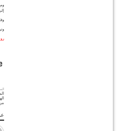
ومع
إلى
وقا
وتر
روي
الس
الم
اله
من 
عن S