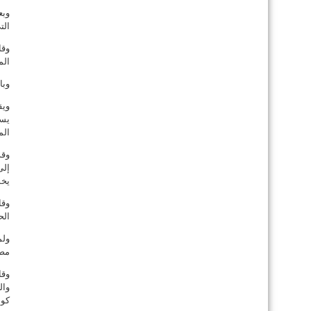
وبع
الت
وقا
الم
وبا
يسي
الم
وقد
إلى
يخش
وقا
الح
ولم
مصو
وقا
وال
كون