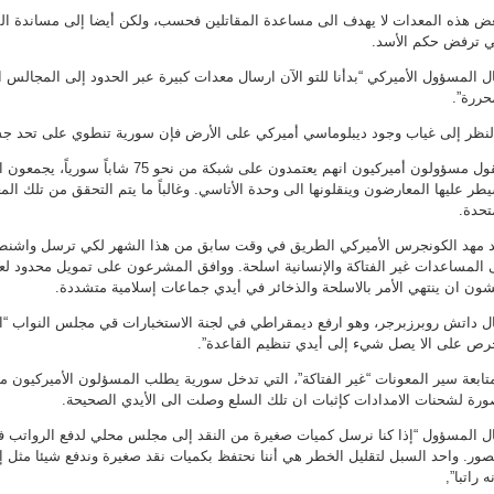
ض هذه المعدات لا يهدف الى مساعدة المقاتلين فحسب، ولكن أيضا إلى مساندة ال
ي ترفض حكم الأسد.
ل المسؤول الأميركي “بدأنا للتو الآن ارسال معدات كبيرة عبر الحدود إلى المجالس 
حررة”.
لنظر إلى غياب وجود ديبلوماسي أميركي على الأرض فإن سورية تنطوي على تحد ج
ويقول مسؤولون أميركيون انهم يعتمدون على شبكة 
طر عليها المعارضون وينقلونها الى وحدة الأتاسي. وغالباً ما يتم التحقق من تلك ا
تحدة.
 مهد الكونجرس الأميركي الطريق في وقت سابق من هذا الشهر لكي ترسل واشنطن 
 المساعدات غير الفتاكة والإنسانية اسلحة. ووافق المشرعون على تمويل محدود لعم
ون ان ينتهي الأمر بالاسلحة والذخائر في أيدي جماعات إسلامية متشددة.
ل داتش روبرزبرجر، وهو ارفع ديمقراطي في لجنة الاستخبارات قي مجلس النواب “ا
رص على الا يصل شيء إلى أيدي تنظيم القاعدة”.
تابعة سير المعونات “غير الفتاكة”، التي تدخل سورية يطلب المسؤلون الأميركيون م
رة لشحنات الامدادات كإثبات ان تلك السلع وصلت الى الأيدي الصحيحة.
ل المسؤول “إذا كنا نرسل كميات صغيرة من النقد إلى مجلس محلي لدفع الرواتب فإ
صور. واحد السبل لتقليل الخطر هي أننا نحتفظ بكميات نقد صغيرة وندفع شيئا مثل إع
ه راتبا”,