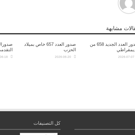
الات مشابهة
صدور العدد الجديد 658 من
صدور العدد 657 خاص بميلاد
ديمقراطي
الحزب
التقدم
06-18
2026-06-20
2026-07-07
كل التصنيفات
كل