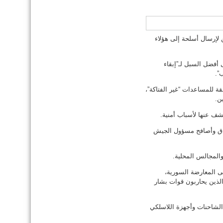
 لإرسال أسلحة إلى هؤلاء
 أفضل السبل لـ”إبقاء
”.
ها منسقة للمساعدات “غير الفتاكة”،
ن.
ف عنها لأسباب أمنية.
وراق وأصافح مسؤول الجيش
المجالس المحلية.
اعدات غير فتاكة” بقيمة 250 مليون دولار الى المعارضة السورية،
 دولار مساندة للمقاتلين الذين يحاربون قوات بشار
 الشاحنات وأجهزة اللاسلكي