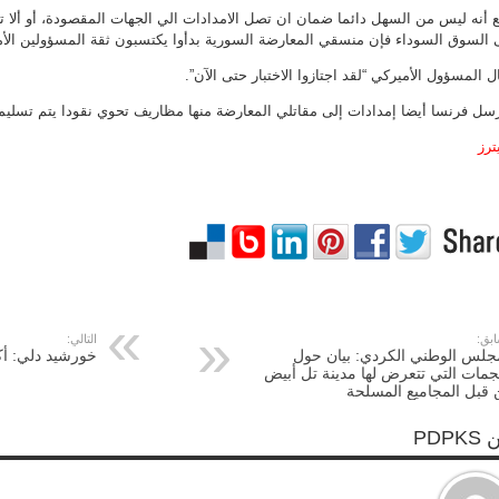
 أنه ليس من السهل دائما ضمان ان تصل الامدادات الي الجهات المقصودة، أو ألا ت
 السوق السوداء فإن منسقي المعارضة السورية بدأوا يكتسبون ثقة المسؤولين الأم
ل المسؤول الأميركي “لقد اجتازوا الاختبار حتى الآن”.
سل فرنسا أيضا إمدادات إلى مقاتلي المعارضة منها مظاريف تحوي نقودا يتم تسليمها
ترز
ابق:
التالي:
جلس الوطني الكردي: بيان حول
خورشيد دلي: أك
جمات التي تتعرض لها مدينة تل أبيض
قبل المجاميع المسلحة
PDPK