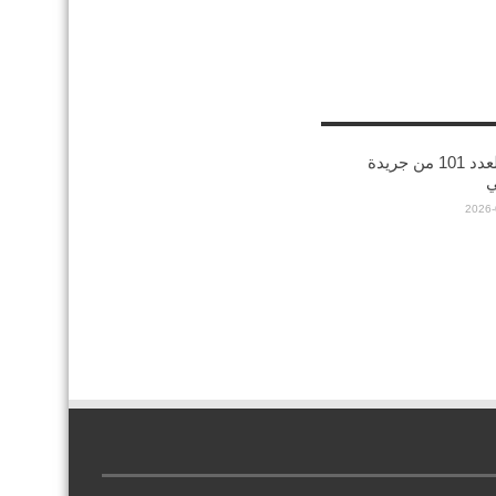
صدورالعدد 101 من جريدة
ي
2026-