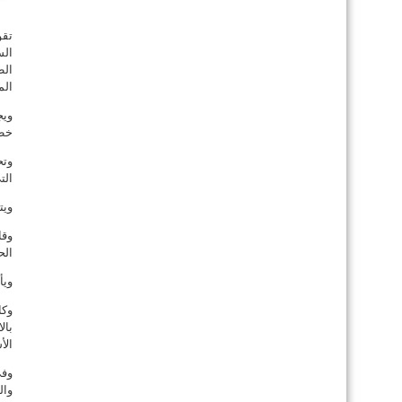
تقو
الس
الط
الم
ويج
خطو
الت
ويت
وقا
الح
ويأ
الأ
وفي
وال