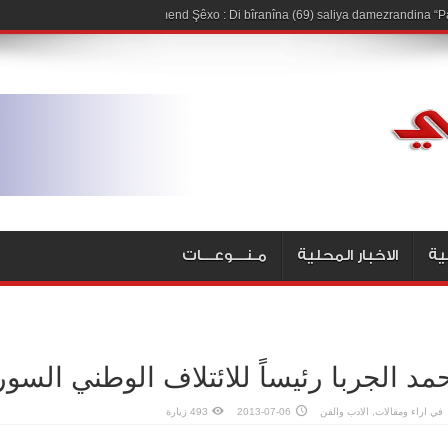
Hişmend Şêxo : Di bîranîna (69) saliya damezrandina “Pa
ية
الاخبار المحلية
مـنـــوعـــات
مد الجربا رئيساً للائتلاف الوطني السو
في
اراء ومقالات
,
الادب والفن
2013-07-06
493 زيارة