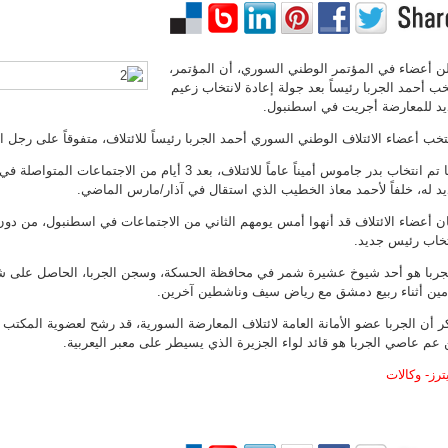
ن أعضاء في المؤتمر الوطني السوري، أن المؤتمر،
خب أحمد الجربا رئيساً بعد جولة إعادة لانتخاب زعيم
د للمعارضة أجريت في اسطنبول.
تخب أعضاء الائتلاف الوطني السوري أحمد الجربا رئيساً للائتلاف، متفوقاً على رجل
كما تم انتخاب بدر جاموس أميناً عاماً للائتلاف، بعد 3 أيام من 
د له، خلفاً لأحمد معاذ الخطيب الذي استقال في آذار/مارس الماضي.
ن أعضاء الائتلاف قد أنهوا أمس يومهم الثاني من الاجتماعات في اسطنبول، من دون ا
تخاب رئيس جديد.
جربا هو أحد شيوخ عشيرة شمر في محافظة الحسكة، وسجن الجربا، الحاصل على شه
مين أثناء ربيع دمشق مع رياض سيف وناشطين آخرين.
ر أن الجربا عضو الأمانة العامة لائتلاف المعارضة السورية، قد رشح لعضوية المكتب ا
 عم عاصي الجربا هو قائد لواء الجزيرة الذي يسيطر على معبر اليعربية.
ترز- وكالات