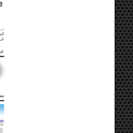
الس
الن
تل
عن S
مق