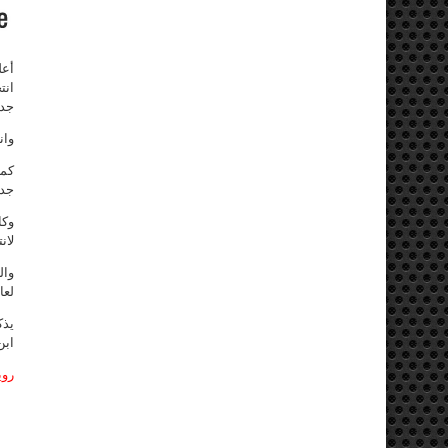
أعل
انت
جدي
وان
جدي
وكا
لان
وال
لعا
يذك
ابن
روي