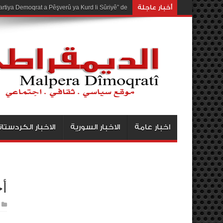
أخبار عاجلة
rtiya Demoqrat a Pêşverû ya Kurd li Sûriyê” de
اخبار عامة
الاخبار السورية
الاخبار الكردستان
أح