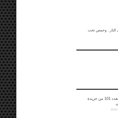
النار.. وحمص تحت
صدورالعدد 101 من جريدة
ي
2026-