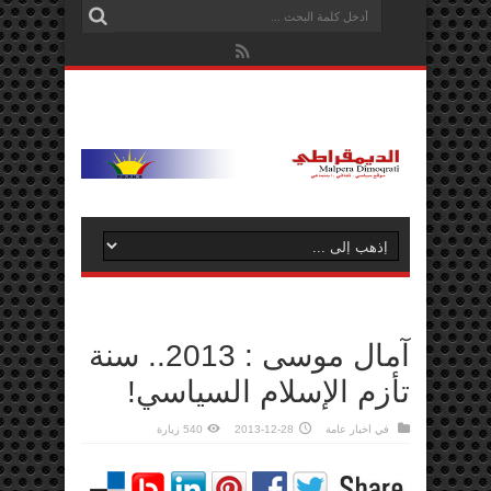
آمال موسى : 2013.. سنة
تأزم الإسلام السياسي!
في
اخبار عامة
2013-12-28
540 زيارة