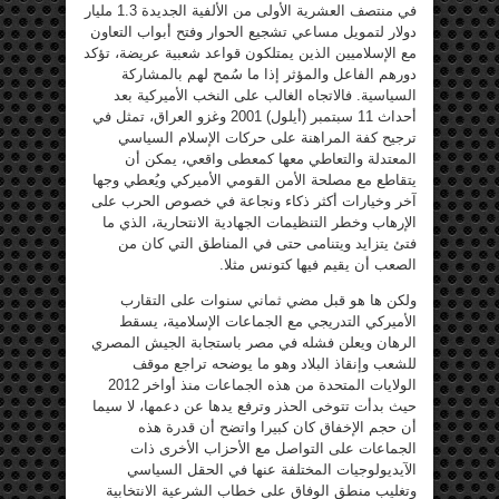
في منتصف العشرية الأولى من الألفية الجديدة 1.3 مليار
دولار لتمويل مساعي تشجيع الحوار وفتح أبواب التعاون
مع الإسلاميين الذين يمتلكون قواعد شعبية عريضة، تؤكد
دورهم الفاعل والمؤثر إذا ما سُمح لهم بالمشاركة
السياسية. فالاتجاه الغالب على النخب الأميركية بعد
أحداث 11 سبتمبر (أيلول) 2001 وغزو العراق، تمثل في
ترجيح كفة المراهنة على حركات الإسلام السياسي
المعتدلة والتعاطي معها كمعطى واقعي، يمكن أن
يتقاطع مع مصلحة الأمن القومي الأميركي ويُعطي وجها
آخر وخيارات أكثر ذكاء ونجاعة في خصوص الحرب على
الإرهاب وخطر التنظيمات الجهادية الانتحارية، الذي ما
فتئ يتزايد ويتنامى حتى في المناطق التي كان من
الصعب أن يقيم فيها كتونس مثلا.
ولكن ها هو قبل مضي ثماني سنوات على التقارب
الأميركي التدريجي مع الجماعات الإسلامية، يسقط
الرهان ويعلن فشله في مصر باستجابة الجيش المصري
للشعب وإنقاذ البلاد وهو ما يوضحه تراجع موقف
الولايات المتحدة من هذه الجماعات منذ أواخر 2012
حيث بدأت تتوخى الحذر وترفع يدها عن دعمها، لا سيما
أن حجم الإخفاق كان كبيرا واتضح أن قدرة هذه
الجماعات على التواصل مع الأحزاب الأخرى ذات
الآيديولوجيات المختلفة عنها في الحقل السياسي
وتغليب منطق الوفاق على خطاب الشرعية الانتخابية