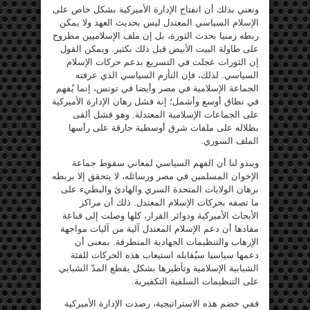
ونعني بذلك أن انفتاح الإدارة الأميركية بشكل خاص على
الإسلام السياسي المعتدل ليس بحديث العهد ولا يمكن
ربطه زمنيا بحدث الثورة، بل إن ملف الإسلاميين مطروح
على طاولة البيت الأبيض قبل ذلك بكثير. ويمكن القول
إن الثورات عجلت في التسريع بدعم حركات الإسلام
السياسي. لذلك، فإن التأزم السياسي الذي عرفته
الجماعة الإسلامية في مصر وأيضا في تونس، إنما يُفهم
في نطاق أوسع وأشمل؛ إنه فشل رهان الإدارة الأميركية
على الجماعات الإسلامية المعتدلة. وهو فشل ألقى
بظلاله على ملفات شرق أوسطية حارقة على رأسها
الملف السوري.
ويبدو لنا أن الفهم السياسي لمعاني سقوط جماعة
الإخوان المسلمين في مصر ورسائله، لا يتحقق إلا بربطه
برهان الولايات المتحدة السري والهادئ والبطيء على
ما تصفه بحركات الإسلام المعتدل. ذلك أن مراكز
الأبحاث الأميركية ودوائر القرار، كلها وصلت إلى قناعة
مفادها أن دعم الإسلام المعتدل آلية من آليات مواجهة
الإرهاب والتنظيمات الجهادية المتطرفة. بمعنى أن
دعمها سياسيا سيُقابله استيعاب هذه الحركات للفئة
الشبابية الإسلامية وتأطيرها بشكل يقطع المدّ الشبابي
على التنظيمات السلفية التكفيرية.
ففي خضم هذه الاستراتيجية، رصدت الإدارة الأميركية