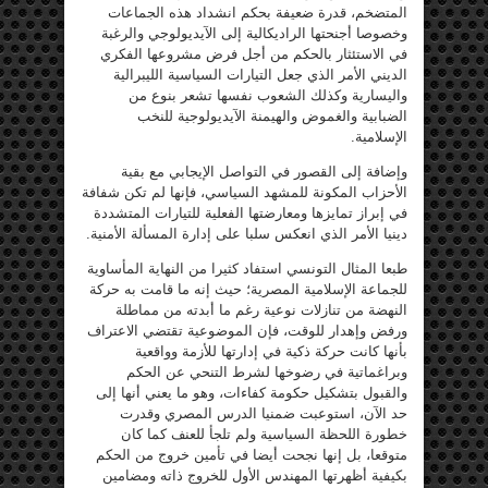
المتضخم، قدرة ضعيفة بحكم انشداد هذه الجماعات
وخصوصا أجنحتها الراديكالية إلى الآيديولوجي والرغبة
في الاستئثار بالحكم من أجل فرض مشروعها الفكري
الديني الأمر الذي جعل التيارات السياسية الليبرالية
واليسارية وكذلك الشعوب نفسها تشعر بنوع من
الضبابية والغموض والهيمنة الآيديولوجية للنخب
الإسلامية.
وإضافة إلى القصور في التواصل الإيجابي مع بقية
الأحزاب المكونة للمشهد السياسي، فإنها لم تكن شفافة
في إبراز تمايزها ومعارضتها الفعلية للتيارات المتشددة
دينيا الأمر الذي انعكس سلبا على إدارة المسألة الأمنية.
طبعا المثال التونسي استفاد كثيرا من النهاية المأساوية
للجماعة الإسلامية المصرية؛ حيث إنه ما قامت به حركة
النهضة من تنازلات نوعية رغم ما أبدته من مماطلة
ورفض وإهدار للوقت، فإن الموضوعية تقتضي الاعتراف
بأنها كانت حركة ذكية في إدارتها للأزمة وواقعية
وبراغماتية في رضوخها لشرط التنحي عن الحكم
والقبول بتشكيل حكومة كفاءات، وهو ما يعني أنها إلى
حد الآن، استوعبت ضمنيا الدرس المصري وقدرت
خطورة اللحظة السياسية ولم تلجأ للعنف كما كان
متوقعا، بل إنها نجحت أيضا في تأمين خروج من الحكم
بكيفية أظهرتها المهندس الأول للخروج ذاته ومضامين