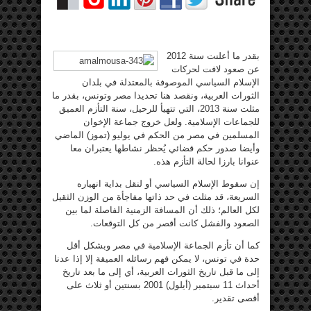
بقدر ما أعلنت سنة 2012
عن صعود لافت لحركات
الإسلام السياسي الموصوفة بالمعتدلة في بلدان
الثورات العربية، ونقصد هنا تحديدا مصر وتونس، بقدر ما
مثلت سنة 2013، التي تتهيأ للرحيل، سنة التأزم العميق
للجماعات الإسلامية. ولعل خروج جماعة الإخوان
المسلمين في مصر من الحكم في يوليو (تموز) الماضي
وأيضا صدور حكم قضائي يُحظر نشاطها يعتبران معا
عنوانا بارزا لحالة التأزم هذه.
إن سقوط الإسلام السياسي أو لنقل بداية انهياره
السريعة، قد مثلت في حد ذاتها مفاجأة من الوزن الثقيل
لكل العالم؛ ذلك أن المسافة الزمنية الفاصلة لما بين
الصعود والفشل كانت أقصر من كل التوقعات.
كما أن تأزم الجماعة الإسلامية في مصر وبشكل أقل
حدة في تونس، لا يمكن فهم رسائله العميقة إلا إذا عدنا
إلى ما قبل تاريخ الثورات العربية، أي إلى ما بعد تاريخ
أحداث 11 سبتمبر (أيلول) 2001 بسنتين أو ثلاث على
أقصى تقدير.