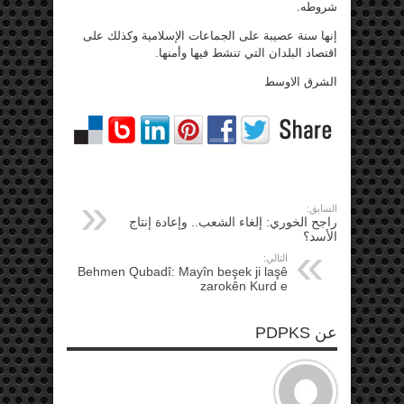
شروطه.
إنها سنة عصيبة على الجماعات الإسلامية وكذلك على
اقتصاد البلدان التي تنشط فيها وأمنها.
الشرق الاوسط
السابق:
راجح الخوري: إلغاء الشعب.. وإعادة إنتاج
الأسد؟
التالي:
Behmen Qubadî: Mayîn beşek ji laşê
zarokên Kurd e
عن PDPKS