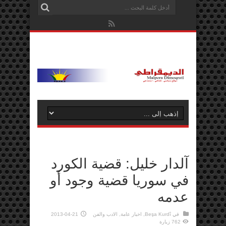
آلدار خليل: قضية الكورد
في سوريا قضية وجود أو
عدمه
في
Beşa Kurdî
,
اخبار عامة
,
الادب والفن
2013-04-21
762 زيارة