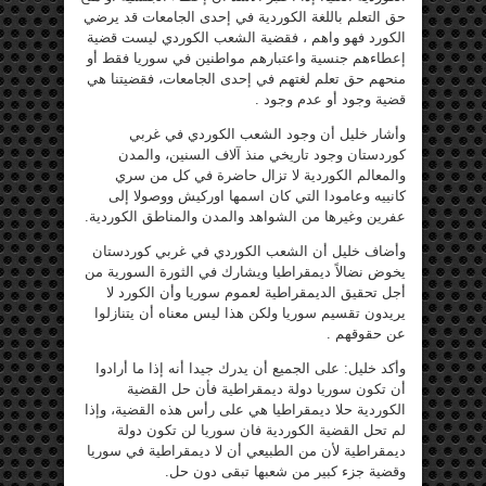
حق التعلم باللغة الكوردية في إحدى الجامعات قد يرضي
الكورد فهو واهم ، فقضية الشعب الكوردي ليست قضية
إعطاءهم جنسية واعتبارهم مواطنين في سوريا فقط أو
منحهم حق تعلم لغتهم في إحدى الجامعات، فقضيتنا هي
قضية وجود أو عدم وجود .
وأشار خليل أن وجود الشعب الكوردي في غربي
كوردستان وجود تاريخي منذ آلاف السنين، والمدن
والمعالم الكوردية لا تزال حاضرة في كل من سري
كانييه وعامودا التي كان اسمها اوركيش ووصولا إلى
عفرين وغيرها من الشواهد والمدن والمناطق الكوردية.
وأضاف خليل أن الشعب الكوردي في غربي كوردستان
يخوض نضالاً ديمقراطيا ويشارك في الثورة السورية من
أجل تحقيق الديمقراطية لعموم سوريا وأن الكورد لا
يريدون تقسيم سوريا ولكن هذا ليس معناه أن يتنازلوا
عن حقوقهم .
وأكد خليل: على الجميع أن يدرك جيدا أنه إذا ما أرادوا
أن تكون سوريا دولة ديمقراطية فأن حل القضية
الكوردية حلا ديمقراطيا هي على رأس هذه القضية، وإذا
لم تحل القضية الكوردية فان سوريا لن تكون دولة
ديمقراطية لأن من الطبيعي أن لا ديمقراطية في سوريا
وقضية جزء كبير من شعبها تبقى دون حل.