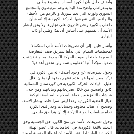
وأضاف خليل بأن الكورد أصحاب مشروع وطني
وديمقراطي واضح منذ البداية وهم مرتبطون بالمجتمع
السوري وثورته التي تعم سوريا، و بالرغم من الأخطاء
والنواقص التي تقع فيها الحركة الكوردية إلا أنه شأن
داخلي بالكورد ونحن قادرون على تجاوزها ولا يحق لبشار
الأسد أن يقيمهم على أساس أن هذا وطني أو ذاك
انتهازي.
وأشار خليل، إلى أن تصريحات الأسد تأتي استكمالا
لمخططات النظام التي بدأها بتمزيق صف المعارضة
السورية والاتجاه صوب الحركة الكوردية لمحاولة تشتيت
صفها، مؤكداً أنها “خطوة يائسة ولن تحقق أهدافها” .
وحول تصريحاته عن وجود أصدقاء له من الكورد في
تركيا ممن ابدوا عن عدم ثقتهم بوعود أردوغان، قال
خليل: قيادات الحركة الكوردية في كوردستان الشمالية
كانوا واضحين من خلال تصريحاتهم وبياناتهم ومن خلال
شاشات التلفزة من خطة السلام و السياسة التركية
حيال القضية الكوردية وهذا ليس سرا خاصا ببشار الأسد،
وصحيح أن هناك مخاوف وحسابات وحذر لدى الكورد
تجاه سياسات الدولة التركية إلا أن هذا حق طبيعي.
وحول تصريحات الأسد عن منح الكورد حق الجنسية وحق
التعلم باللغة الكوردية في الجامعات، قال عضو الهيئة
الكوردية العليا: إذا اعتبر الأسد أن إعطاء الجنسية أو منح