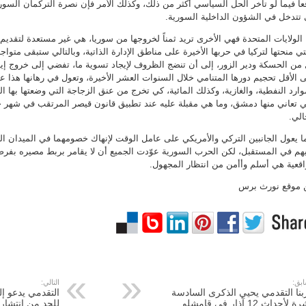
عاً فيما لو تأخر الحل السياسي أكثر من ذلك، وكذلك الأمر فإن نصرة التركمان السور
تتدخل في الشؤون الداخلية السورية.
 الولايات المتحدة فهي الأخرى تريد ثمناً لخروجها من سوريا، هي غير مستعدة لتقديم 
تي منحتها لتركيا في حربها الأخيرة على مناطق الإدارة الذاتية، وبالتالي ستبقى متو
من الحسكة ودير الزور، إلى أن تنضج الظروف لإيجاد تسوية ما، تفضي إلى خروج إي
 الأقل تحجيم دورها المتنامي خلال السنوات العشر الأخيرة، وتعول في رهانها هذا 
وارد النفطية، والغازية، وكذلك المائية، كي تخرج من عنق الزجاجة التي وضعتها بها ا
ي تعاني منها دمشق، وما هي مقبلة عليه عند تطبيق قانون قيصر المرتقب في شهر حز
الي.
ا يعول الجانبين التركي والأمريكي على عامل الوقت لإنهاك خصومهما في الميدان ا
هم في المستقبل، لكن الحرب السورية عوّدت الجميع أن لا يقامر بربط مصيره بفرضي
اقعية هي أسلم وأأمن من انتظار المجهول.
 موقع نورث برس
ابق:
التالي:
نا التقدمي يحيي الذكرى السادسة
التقدمي يدعو إل
لأحداث 12 آذار في قامشلو
للحد من انتشار 