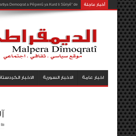
أخبار عاجلة
صدور العدد الجديد 656 من الديمقراطي
rtiya Demoqrat a Pêşverû ya Kurd li Sûriyê” de
اخبار عامة
الاخبار السورية
الاخبار الكردستان
آل