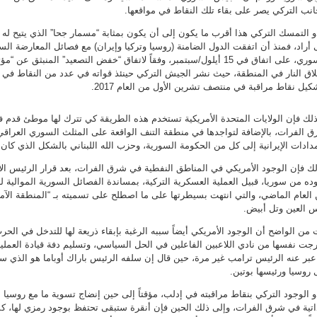
انب التركي يصر على بقاء تلك النقاط في مواقعها.
و التمسك التركي هذا أقرب ما يكون إلى أن يكون بمثابة “مسمار جحا” الذي يتيح ل
 أراد، فمنذ أن اتفقت الدول الضامنة (روسيا وتركيا وإيران) مع فصائل المعارضة الس
اق النار في المنطقة، حيث نشر الجيش التركي حينئذ قواته في عدد من النقاط في
كيل نقاط مراقبة في منتصف تشرين الأول من العام 2017.
لك فإن الولايات المتحدة الأمريكية تستخدم هذه الطريقة كي تترك لها موطئ قدم 
 الفرات، بالإضافة لتواجدها في منطقة التنف الواقعة على المثلث السوري العراقي
مدادات الإيرانية إلى كل من الحكومة السورية، وحزب الله اللبناني بالشكل الذي كان متبعاً
ك فإن الوجود الأمريكي في المناطق النفطية في شرق الفرات، بعد قرار الرئيس ا
ده من سوريا، قبيل العملية العسكرية التركية، بمساندة الفصائل السورية الموالية ل
العام الماضي، والتي انتهت بسيطرتها على ما اصطلح على تسميته بـ “المنطقة الآمنة
 العين وتل أبيض.
 من الواضح أن الوجود الأمريكي أيضاً سببه الرغبة بإبقاء ذريعة لها للتدخل في الحر
جت نفسها من نادي اللاعبين الفاعلين في الحل السياسي، وتسليم دفة قيادة العملية
عبر عنه الرئيس ترامب غير مرة، حين قال إن سلفه الرئيس باراك أوباما هو الذي سلّ
 روسيا ورئيسها بوتين.
و الوجود التركي بنقاط مراقبته في إدلب، مؤقتاً إلى حين إنضاج تسوية ما مع روسي
اتية في شرق الفرات، وإلى ذلك الحين فإن أنقرة ستبقى تحتفظ بوجود رمزي لها، كما 