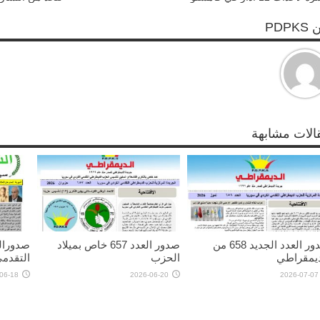
PDPK
الات مشابهة
صدور العدد الجديد 658 من
صدور العدد 657 خاص بميلاد
ديمقراطي
الحزب
التقدم
06-18
2026-06-20
2026-07-07