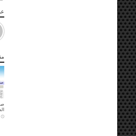
عن S
مق
ال