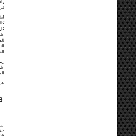
واق
كي 
أما
كال
كل 
على
للم
الت
الح
ربم
علي
الو
عن
الس
حزب
عشرة 