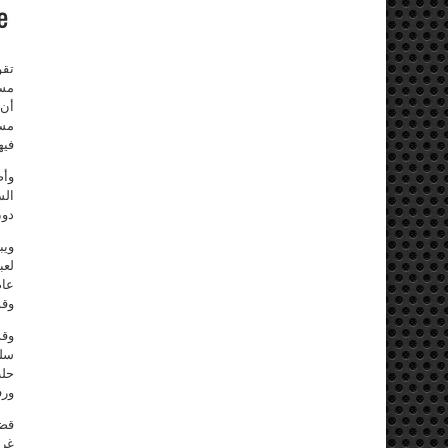
تقو
مسم
أن 
مسم
فيه
وأص
الس
دون
ويب
وقو
سلي
حلب
ورف
قضي
غرب