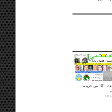
صدورالعدد 101 من جريدة
ي
2026-