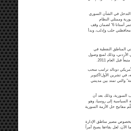
ه التدخل في الشأن السوري
ورية وممثلي النظام
السوري، على اتفاق في 15 أيلول/سبتمبر، وفقاً لاتفاق “خفض التصعيد” المنبثق عن “مؤتمر أستانا 6” لضمان وقف
 محافظتي حلب وإدلب، وبدأ
في المناطق النفطية في
 الأردني، وذلك لمنع وصول
 قبل العام 2011.
لأمريكي دونالد ترامب سحب
ه، في تشرين الأول/أكتوبر
” والتي تمتد بين مدينتي
ب السورية، وذلك بعد أن
 السياسية إلى روسيا، وهو
م مفاتيح حل الأزمة السورية
ا بخصوص مصير مناطق الإدارة
الآن، لعل بقاءها يصبح أمراً