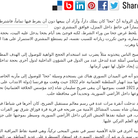
ل الرواية أنّ “جحا” كان يملك داراً، وأراد أن يبيعها دون أن يفرط فيها تماماً، فاش
اراً في حائطٍ داخل المنزل، فوافق
المشتري دون
يلحظ غرض جحا من وراء الشرط، لكنه فوجئ بعد أيام بجحا يدخل عليه البيت، بحجة أ
اره، وحين تكررت زياراته للسبب نفسه، لم يستطع المشتري الاستمرار على هذا الو
ا وهرب.
بح الناس يتخذونه مثلاً يضرب عند استخدام الحجج الواهية للوصول إلى الهدف المطل
ياسي أمثلة عدة لتدخل عدد من الدول في الشؤون الداخلية لدول أخرى بحجة تداخل أ
 إيجاد حلول لها تنهي أزماتها.
دو أنه في الميدان السوري هناك مَن يستخدم وسيلة “جحا” للوصول إلى مآربه الخاصة
لعبتها منذ انهيار السلطنة العثمانية عام 1922 حيث وقعت مع فرنسا (د
عام 1921 قضت بموجبها أن يبقى ضريح سليمان شاه (جد مؤسس الخلافة العثمانية) 
عها داخل الأراضي السورية، وتحديداً في محافظة حلب.
مان شاه بسبب المشاكل الأمنية من ضريحه في قرية قرة قوزاق شرق نهر الفرات 
، في عملية نفذها الجيش التركي داخل الأراضي السورية، وسيطر بموجبها على جزء
ع العلم التركي عليها.
ة أخرى في غاية الأهمية تسير في نفس المنحى تركياً، وهي قضية نقاط المراقبة ال
ي سوريا، ورغم أن الجيش السوري قد استعاد السيطرة على عديد المناطق من الفصائل