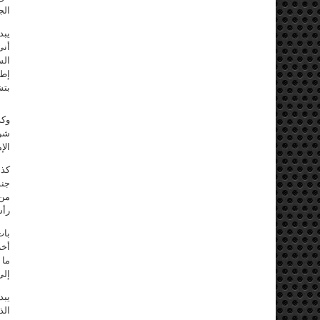
الج
يبد
أنى
إطل
بتش
وكذ
شرق
الإ
كذل
جنو
من 
رأس
بات
أخر
ما 
إلى
يبد
الذ