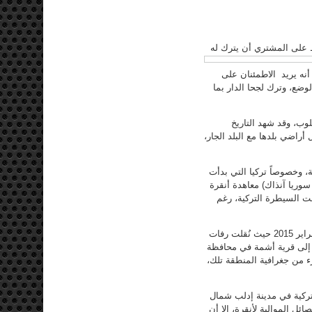
ترط على المشتري أن يترك له
نه يريد الاطمئنان على
ضع، وترك لجحا الدار بما
وب، وقد شهد التاريخ
راضي بلدها مع البلد الجار،
، وخصوصاً تركيا التي بدأت
ولة الانتداب على سوريا آنذاك) معاهدة أنقرة
تحت السيطرة التركية، رغم
وقد تدخلت أنقرة مرات عدة في رسم معالم مستقبل الضريح، كان آخرها في شباط/ فبراير 2015 حيث نُقلت رفات
إلى قرية أشمة في محافظة
 من جغرافية المنطقة تلك،
تركية في مدينة إدلب شمال
 الموالية لأنقرة، إلا أن