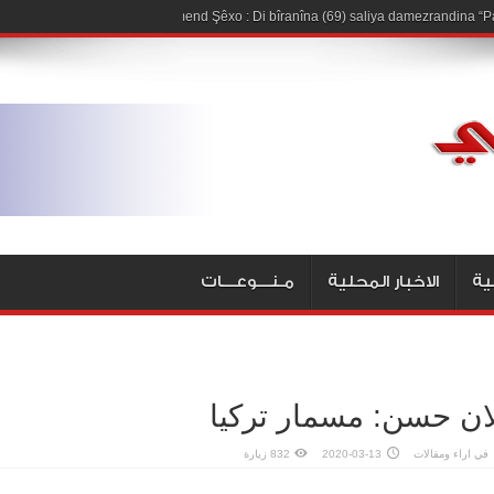
Hişmend Şêxo : Di bîranîna (69) saliya damezrandina “Pa
ية
الاخبار المحلية
مـنـــوعـــات
ان حسن: مسمار تركيا
في
اراء ومقالات
2020-03-13
832 زيارة